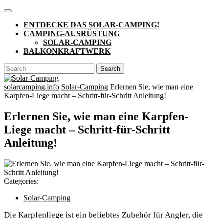
Skip
Open
to
Button
ENTDECKE DAS SOLAR-CAMPING!
content
CAMPING-AUSRÜSTUNG
SOLAR-CAMPING
BALKONKRAFTWERK
CLOSE
Search
BUTTON
for:
solarcamping.info
Solar-Camping
Erlernen Sie, wie man eine
Karpfen-Liege macht – Schritt-für-Schritt Anleitung!
Erlernen Sie, wie man eine Karpfen-
Liege macht – Schritt-für-Schritt
Anleitung!
Categories:
Solar-Camping
Die Karpfenliege ist ein beliebtes Zubehör für Angler, die