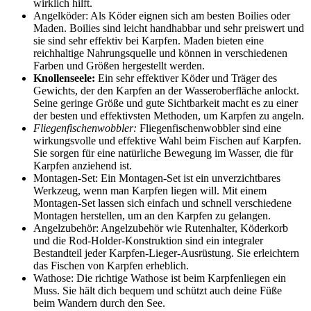
wirklich hilft.
Angelköder: Als Köder eignen sich am besten Boilies oder
Maden. Boilies sind leicht handhabbar und sehr preiswert und
sie sind sehr effektiv bei Karpfen. Maden bieten eine
reichhaltige Nahrungsquelle und können in verschiedenen
Farben und Größen hergestellt werden.
Knollenseele:
Ein sehr effektiver Köder und Träger des
Gewichts, der den Karpfen an der Wasseroberfläche anlockt.
Seine geringe Größe und gute Sichtbarkeit macht es zu einer
der besten und effektivsten Methoden, um Karpfen zu angeln.
Fliegenfischenwobbler:
Fliegenfischenwobbler sind eine
wirkungsvolle und effektive Wahl beim Fischen auf Karpfen.
Sie sorgen für eine natürliche Bewegung im Wasser, die für
Karpfen anziehend ist.
Montagen-Set: Ein Montagen-Set ist ein unverzichtbares
Werkzeug, wenn man Karpfen liegen will. Mit einem
Montagen-Set lassen sich einfach und schnell verschiedene
Montagen herstellen, um an den Karpfen zu gelangen.
Angelzubehör: Angelzubehör wie Rutenhalter, Köderkorb
und die Rod-Holder-Konstruktion sind ein integraler
Bestandteil jeder Karpfen-Lieger-Ausrüstung. Sie erleichtern
das Fischen von Karpfen erheblich.
Wathose: Die richtige Wathose ist beim Karpfenliegen ein
Muss. Sie hält dich bequem und schützt auch deine Füße
beim Wandern durch den See.