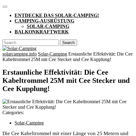
Skip
Open
to
Button
ENTDECKE DAS SOLAR-CAMPING!
content
CAMPING-AUSRÜSTUNG
SOLAR-CAMPING
BALKONKRAFTWERK
CLOSE
Search
BUTTON
for:
solarcamping.info
Solar-Camping
Erstaunliche Effektivität: Die Cee
Kabeltrommel 25M mit Cee Stecker und Cee Kupplung!
Erstaunliche Effektivität: Die Cee
Kabeltrommel 25M mit Cee Stecker und
Cee Kupplung!
Categories:
Solar-Camping
Die Cee Kabeltrommel mit einer Länge von 25 Metern und