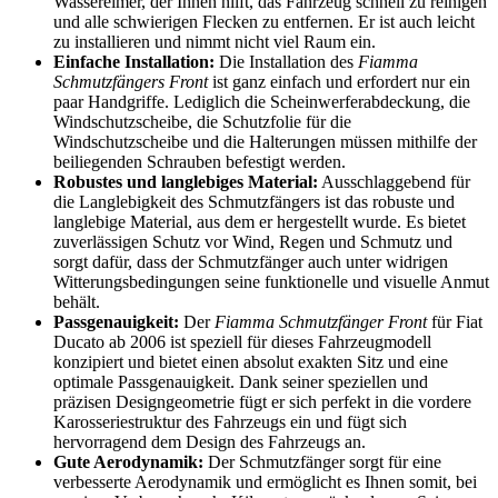
Wassereimer, der Ihnen hilft, das Fahrzeug schnell zu reinigen
und alle schwierigen Flecken zu entfernen. Er ist auch leicht
zu installieren und nimmt nicht viel Raum ein.
Einfache Installation:
Die Installation des
Fiamma
Schmutzfängers Front
ist ganz einfach und erfordert nur ein
paar Handgriffe. Lediglich die Scheinwerferabdeckung, die
Windschutzscheibe, die Schutzfolie für die
Windschutzscheibe und die Halterungen müssen mithilfe der
beiliegenden Schrauben befestigt werden.
Robustes und langlebiges Material:
Ausschlaggebend für
die Langlebigkeit des Schmutzfängers ist das robuste und
langlebige Material, aus dem er hergestellt wurde. Es bietet
zuverlässigen Schutz vor Wind, Regen und Schmutz und
sorgt dafür, dass der Schmutzfänger auch unter widrigen
Witterungsbedingungen seine funktionelle und visuelle Anmut
behält.
Passgenauigkeit:
Der
Fiamma Schmutzfänger Front
für Fiat
Ducato ab 2006 ist speziell für dieses Fahrzeugmodell
konzipiert und bietet einen absolut exakten Sitz und eine
optimale Passgenauigkeit. Dank seiner speziellen und
präzisen Designgeometrie fügt er sich perfekt in die vordere
Karosseriestruktur des Fahrzeugs ein und fügt sich
hervorragend dem Design des Fahrzeugs an.
Gute Aerodynamik:
Der Schmutzfänger sorgt für eine
verbesserte Aerodynamik und ermöglicht es Ihnen somit, bei