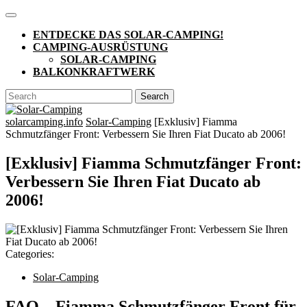
Skip
Open
to
Button
ENTDECKE DAS SOLAR-CAMPING!
content
CAMPING-AUSRÜSTUNG
SOLAR-CAMPING
BALKONKRAFTWERK
CLOSE
Search
BUTTON
for:
solarcamping.info
Solar-Camping
[Exklusiv] Fiamma
Schmutzfänger Front: Verbessern Sie Ihren Fiat Ducato ab 2006!
[Exklusiv] Fiamma Schmutzfänger Front:
Verbessern Sie Ihren Fiat Ducato ab
2006!
Categories:
Solar-Camping
FAQ – Fiamma Schmutzfänger Front für