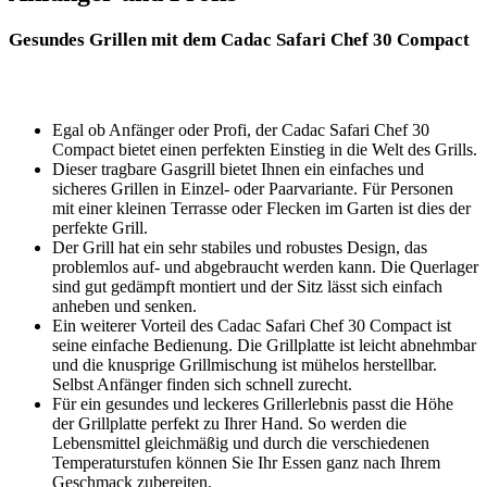
Gesundes‍ Grillen‍ mit dem Cadac Safari Chef 30 Compact
Egal ob Anfänger ⁣oder Profi, der Cadac⁢ Safari‌ Chef 30
Compact bietet einen perfekten Einstieg in die Welt⁣ des Grills.
Dieser tragbare Gasgrill bietet Ihnen ein einfaches und
sicheres Grillen in Einzel- oder Paarvariante.​ Für Personen
mit einer kleinen Terrasse⁣ oder Flecken im Garten ist dies der
perfekte Grill.
Der Grill hat ein sehr stabiles und robustes Design,‌ das
problemlos auf- und abgebraucht werden kann. Die Querlager
sind gut gedämpft ⁤montiert und der Sitz lässt sich einfach
anheben und senken.
Ein weiterer Vorteil des Cadac Safari Chef 30 Compact ist
seine einfache Bedienung. Die Grillplatte ist leicht abnehmbar
und die knusprige ‌Grillmischung ist mühelos herstellbar.
Selbst Anfänger‌ finden sich schnell zurecht.
Für ein gesundes und leckeres Grillerlebnis passt⁤ die ‍Höhe
der Grillplatte ‍perfekt zu Ihrer Hand. So werden die
Lebensmittel gleichmäßig und durch die verschiedenen
Temperaturstufen​ können Sie⁤ Ihr Essen ganz nach Ihrem
Geschmack zubereiten.