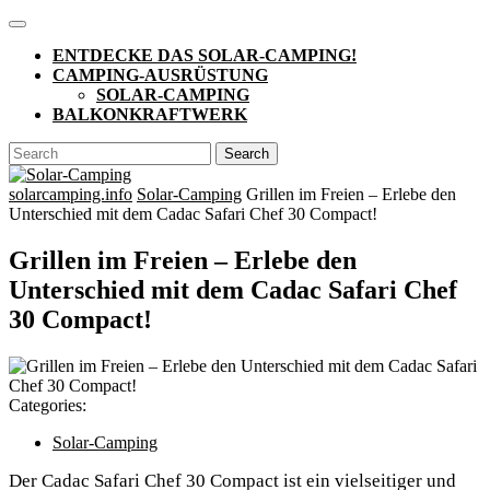
Skip
Open
to
Button
ENTDECKE DAS SOLAR-CAMPING!
content
CAMPING-AUSRÜSTUNG
SOLAR-CAMPING
BALKONKRAFTWERK
CLOSE
Search
BUTTON
for:
solarcamping.info
Solar-Camping
Grillen im Freien – Erlebe den
Unterschied mit dem Cadac Safari Chef 30 Compact!
Grillen im Freien – Erlebe den
Unterschied mit dem Cadac Safari Chef
30 Compact!
Categories:
Solar-Camping
Der Cadac Safari Chef 30 Compact ist ein vielseitiger und