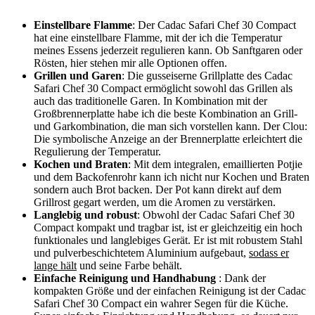
Einstellbare Flamme
: Der Cadac Safari Chef 30 ⁤Compact
hat⁤ eine einstellbare Flamme,⁢ mit der ich⁣ die Temperatur
meines ​Essens⁢ jederzeit regulieren ‌kann. Ob Sanftgaren oder
⁤Rösten,⁣ hier⁣ stehen mir alle Optionen offen.
Grillen und Garen
: Die gusseiserne Grillplatte des Cadac ​
Safari Chef 30 ⁢Compact ermöglicht sowohl das Grillen als
auch das traditionelle Garen. In Kombination mit der
Großbrennerplatte‌ habe ich die beste Kombination an Grill-
und Garkombination, die man sich vorstellen kann.⁢ Der Clou:
Die symbolische ⁤Anzeige an der Brennerplatte erleichtert ‍die
Regulierung der ​Temperatur.
Kochen und Braten
: Mit dem integralen, emaillierten Potjie
und‌ dem Backofenrohr kann ich nicht nur Kochen‍ und Braten
⁤sondern auch Brot​ backen. Der⁤ Pot kann direkt auf dem
Grillrost gegart werden, um die Aromen zu verstärken.
Langlebig und robust
: Obwohl der Cadac⁤ Safari Chef 30
Compact kompakt und tragbar‍ ist, ist ⁢er gleichzeitig ein hoch
funktionales und langlebiges Gerät. Er ‌ist mit robustem ⁢Stahl
und pulverbeschichtetem Aluminium aufgebaut,
sodass er
lange hält
und seine Farbe behält.
Einfache Reinigung und Handhabung
: Dank der
⁢kompakten Größe und der einfachen Reinigung ist der Cadac
Safari Chef 30 Compact ein wahrer Segen für die Küche.