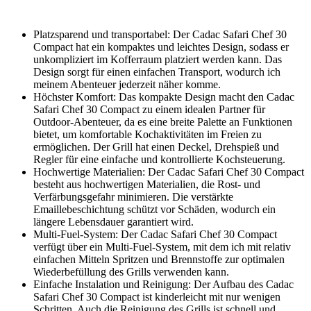
Platzsparend und transportabel: Der Cadac Safari Chef ‍30
Compact hat ein kompaktes und leichtes Design, sodass er
unkompliziert im Kofferraum platziert werden kann.⁣ Das
Design sorgt für einen einfachen Transport, wodurch ​ich‍
meinem Abenteuer jederzeit näher komme.
Höchster Komfort: Das kompakte ⁤Design macht den Cadac
Safari Chef 30 Compact zu einem idealen Partner für
Outdoor-Abenteuer, da es eine breite Palette an Funktionen
bietet, um komfortable Kochaktivitäten im Freien zu
ermöglichen. Der Grill hat einen Deckel, Drehspieß und
Regler für eine einfache und​ kontrollierte Kochsteuerung.
Hochwertige Materialien: Der ⁢Cadac Safari Chef 30 Compact
besteht aus hochwertigen Materialien, die Rost- und
Verfärbungsgefahr minimieren. Die verstärkte
Emaillebeschichtung schützt ‌vor Schäden, wodurch ein
⁢längere Lebensdauer ‌garantiert wird.
Multi-Fuel-System: ⁤Der Cadac Safari⁣ Chef 30 Compact
verfügt ​über ein Multi-Fuel-System, mit dem ich⁢ mit relativ
einfachen Mitteln⁤ Spritzen und Brennstoffe zur ‍optimalen
Wiederbefüllung des Grills verwenden kann.
Einfache Instalation und Reinigung: Der Aufbau des Cadac
Safari Chef 30 Compact ist​ kinderleicht ‍mit nur wenigen
Schritten. Auch die Reinigung des Grills ist schnell und