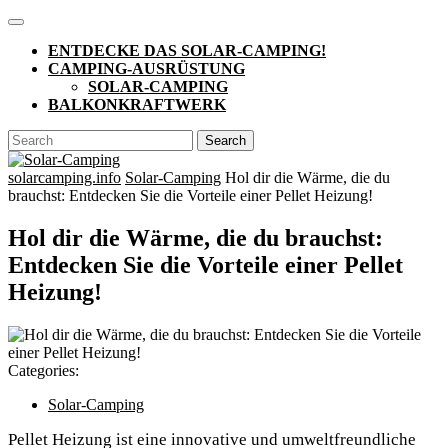
Skip
Open
to
Button
ENTDECKE DAS SOLAR-CAMPING!
content
CAMPING-AUSRÜSTUNG
SOLAR-CAMPING
BALKONKRAFTWERK
CLOSE
Search
BUTTON
for:
solarcamping.info
Solar-Camping
Hol dir die Wärme, die du
brauchst: Entdecken Sie die Vorteile einer Pellet Heizung!
Hol dir die Wärme, die du brauchst:
Entdecken Sie die Vorteile einer Pellet
Heizung!
Categories:
Solar-Camping
Pellet Heizung ist eine innovative und umweltfreundliche