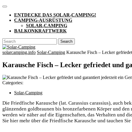
Skip
Open
to
Button
ENTDECKE DAS SOLAR-CAMPING!
content
CAMPING-AUSRÜSTUNG
SOLAR-CAMPING
BALKONKRAFTWERK
CLOSE
Search
BUTTON
for:
solarcamping.info
Solar-Camping
Karausche Fisch – Lecker gefriedet 
Karausche Fisch – Lecker gefriedet und ga
Categories:
Solar-Camping
Die Friedfische Karausche (lat. Carassius carassius), auch be
glänzenden goldbraunen bis bronzefarbenen Körper und den ma
werden wir näher auf die Eigenschaften, das Verhalten und di
Sie hier mehr über die Friedfische Karausche und tauchen Sie 