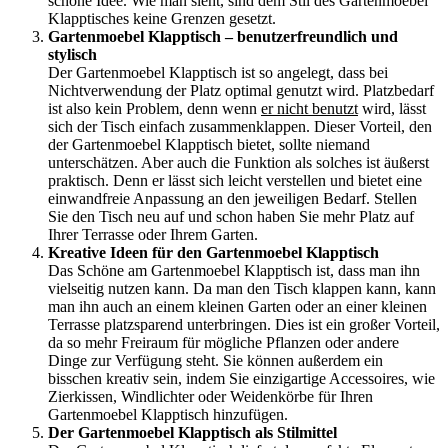
schöne Idee. Wie man sieht, sind dem Stil des Gartenmoebel
Klapptisches keine Grenzen gesetzt.
Gartenmoebel Klapptisch – benutzerfreundlich und
stylisch
Der Gartenmoebel Klapptisch ist so angelegt, dass bei
Nichtverwendung der Platz optimal genutzt wird. Platzbedarf
ist also kein Problem, denn wenn
er nicht benutzt
wird, lässt
sich der Tisch einfach zusammenklappen. Dieser Vorteil, den
der Gartenmoebel Klapptisch bietet, sollte niemand
unterschätzen. Aber auch die Funktion als solches ist äußerst
praktisch. Denn er lässt sich leicht verstellen und bietet eine
einwandfreie Anpassung an den jeweiligen Bedarf. Stellen
Sie den Tisch neu auf und schon haben Sie mehr Platz auf
Ihrer Terrasse oder Ihrem Garten.
Kreative Ideen für den Gartenmoebel Klapptisch
Das Schöne am Gartenmoebel Klapptisch ist, dass man ihn
vielseitig nutzen kann. Da man den Tisch klappen kann, kann
man ihn auch an einem kleinen Garten oder an einer kleinen
Terrasse platzsparend unterbringen. Dies ist ein großer Vorteil,
da so mehr Freiraum für mögliche Pflanzen oder andere
Dinge zur Verfügung steht. Sie können außerdem ein
bisschen kreativ sein, indem Sie einzigartige Accessoires, wie
Zierkissen, Windlichter oder Weidenkörbe für Ihren
Gartenmoebel Klapptisch hinzufügen.
Der Gartenmoebel Klapptisch als Stilmittel