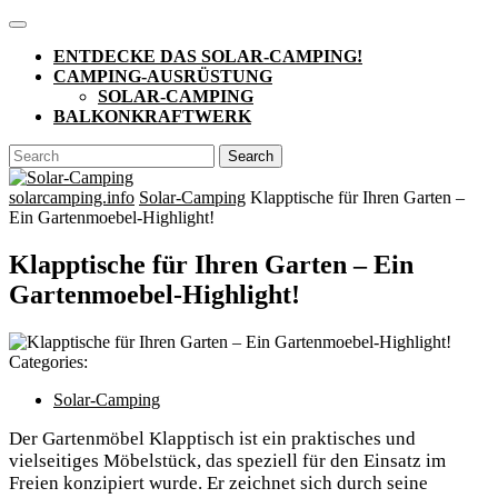
Skip
Open
to
Button
ENTDECKE DAS SOLAR-CAMPING!
content
CAMPING-AUSRÜSTUNG
SOLAR-CAMPING
BALKONKRAFTWERK
CLOSE
Search
BUTTON
for:
solarcamping.info
Solar-Camping
Klapptische für Ihren Garten –
Ein Gartenmoebel-Highlight!
Klapptische für Ihren Garten – Ein
Gartenmoebel-Highlight!
Categories:
Solar-Camping
Der Gartenmöbel Klapptisch ist ein praktisches und
vielseitiges Möbelstück, das speziell für den Einsatz im
Freien konzipiert wurde. Er zeichnet sich durch seine