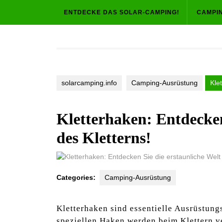
Skip
ENTDECKE DAS SOLAR-CAMPING!
CAMPI
to
content
solarcamping.info
Camping-Ausrüstung
Kle
Kletterhaken: Entdecken
des Kletterns!
Categories:
Camping-Ausrüstung
Kletterhaken sind essentielle Ausrüstung
speziellen Haken werden beim Klettern ve