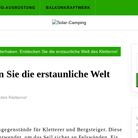
NG-AUSRÜSTUNG
BALKONKRAFTWERK
tterhaken: Entdecken Sie die erstaunliche Welt des Kletterns!
 Sie die erstaunliche Welt
sgegenstände für Kletterer und Bergsteiger. Diese
rwendet, um das Seil sicher an Felswänden, Eis