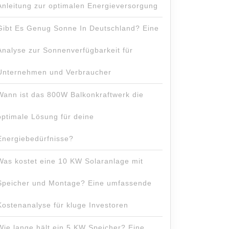
Anleitung zur optimalen Energieversorgung
Gibt Es Genug Sonne In Deutschland? Eine
Analyse zur Sonnenverfügbarkeit für
Unternehmen und Verbraucher
Wann ist das 800W Balkonkraftwerk die
optimale Lösung für deine
Energiebedürfnisse?
Was kostet eine 10 KW Solaranlage mit
Speicher und Montage? Eine umfassende
Kostenanalyse für kluge Investoren
Wie lange hält ein 5 KW Speicher? Eine