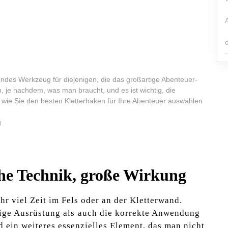
endes Werkzeug für⁤ diejenigen, die das großartige Abenteuer-
n, je nachdem, was man braucht, und es ist​ wichtig, die
, wie Sie den besten​ Kletterhaken‌ für Ihre Abenteuer auswählen
ache Technik, große Wirkung
hr viel Zeit im​ Fels oder an der Kletterwand.
htige Ausrüstung als⁤ auch die korrekte Anwendung
d‌ ein weiteres essenzielles Element, das man nicht