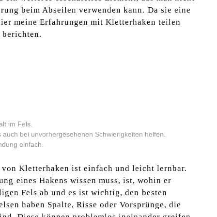
erung ‍beim Abseilen verwenden kann.⁤ Da ​sie eine
 hier meine‌ Erfahrungen mit Kletterhaken‍ teilen
 berichten.
t im⁣ Fels.
s⁤ auch ‌bei unvorhergesehenen Schwierigkeiten helfen.
endung einfach.
von Kletterhaken ist einfach und leicht lernbar.
ng ⁣eines ‌Hakens wissen muss, ist, wohin er‌
igen Fels ‌ab und es ist wichtig, den⁤ besten
elsen haben Spalte, Risse oder Vorsprünge, die
sind. ⁢Diese können
problemlos ineinander greifen
,