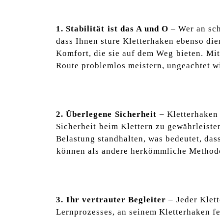
1. Stabilität⁢ ist das ​A und O
– Wer an sch
dass Ihnen sture Kletterhaken ebenso dienl
Komfort, die sie auf dem Weg ⁢bieten. ⁢Mi
Route problemlos meistern, ungeachtet wie
2. Überlegene⁢ Sicherheit
⁣– Kletterhaken
Sicherheit ⁢beim Klettern zu gewährleiste
Belastung ‌standhalten, was bedeutet, dass
⁤können als andere herkömmliche Methoden,
3.⁤ Ihr vertrauter Begleiter
–⁢ Jeder Klet
Lernprozesses, ​an‍ seinem Kletterhaken 