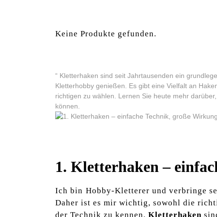
Keine Produkte gefunden.
“ Kletterhaken sind seit Jahrtausenden‍ ein grundleg
Kletterhobby genießen. Es gibt ‍eine Vielfalt an Hake
richtigen ⁣zu wählen. ⁣Lernen Sie heute mehr darüber
können.
1.‍ Kletterhaken – einf
Ich bin ⁤Hobby-Kletterer und verbringe se
Daher ist es mir wichtig, sowohl die ric
der Technik zu kennen.
Kletterhaken
sin