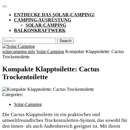
Skip
Open
to
Button
ENTDECKE DAS SOLAR-CAMPING!
content
CAMPING-AUSRÜSTUNG
SOLAR-CAMPING
BALKONKRAFTWERK
CLOSE
Search
BUTTON
for:
solarcamping.info
Solar-Camping
Kompakte Klapptoilette: Cactus
Trockentoilette
Kompakte Klapptoilette: Cactus
Trockentoilette
Categories:
Solar-Camping
Die Cactus Klapptoilette ist ein praktisches und
umweltfreundliches Trockentoiletten-System, das sowohl für
den Innen- als auch Außenbereich geeignet ist. Mit ihrem