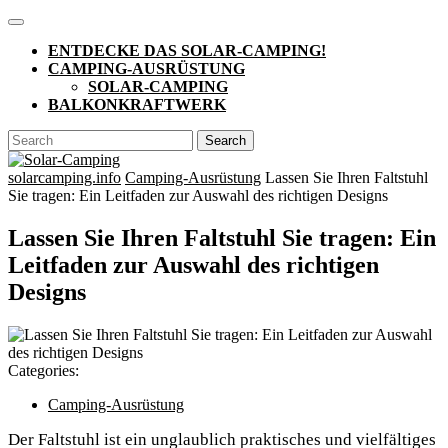
Skip
Open
to
Button
ENTDECKE DAS SOLAR-CAMPING!
content
CAMPING-AUSRÜSTUNG
SOLAR-CAMPING
BALKONKRAFTWERK
CLOSE
Search
BUTTON
for:
solarcamping.info
Camping-Ausrüstung
Lassen Sie Ihren Faltstuhl
Sie tragen: Ein Leitfaden zur Auswahl des richtigen Designs
Lassen Sie Ihren Faltstuhl Sie tragen: Ein
Leitfaden zur Auswahl des richtigen
Designs
Categories:
Camping-Ausrüstung
Der Faltstuhl ist ein unglaublich praktisches und vielfältiges