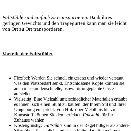
Faltstühle sind einfach zu‌ transportieren
. Dank ihres
geringen⁣ Gewichts und den ⁣Tragegurten kann man⁣ sie leicht
von ⁤Ort zu Ort transportieren.
Vorteile der ⁤Faltstühle:
Flexibel:⁣ Werden Sie ⁢schnell eingesetzt​ und wieder verstaut,
was den Platzbedarf ⁢senkt. Entschlossene Köpfe können sie
auch in sekundenschnelle, ⁣bspw. für⁤ ungeplante Gäste
aufstellen.
Vielseitig: Eine ⁢Vielzahl unterschiedlicher Materialien⁢ erlaubt ​
es Ihnen, sich einen Stuhl zu kaufen,‌ der Ihrem Stil und Ihrer
Umgebung⁢ entspricht. Von Holz über Metall bis hin zu
Kunststoff können Sie ‌den ‌perfekten
Faltstuhl
⁤ für Ihr
Zuhause wählen.
Kostengünstig: ‍
Faltstühle
sind in der Regel billiger als andere
Sitzmöbel. Tatsächlich sind sie ‌so ⁢billig, dass Sie mehrere