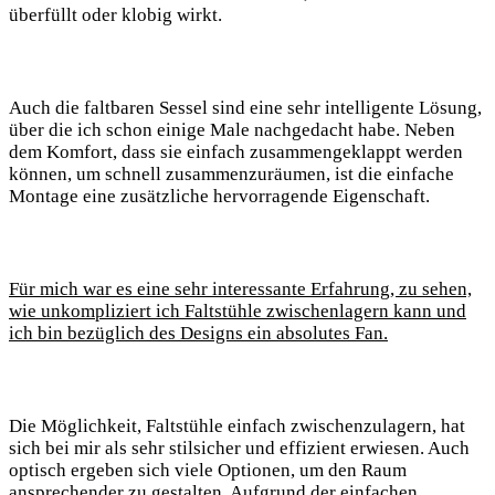
überfüllt oder⁤ klobig wirkt.
Auch‌ die faltbaren Sessel sind eine sehr intelligente⁣ Lösung,
über⁤ die ich ‍schon einige ⁤Male nachgedacht ​habe. Neben
dem ⁣Komfort, dass sie einfach zusammengeklappt werden
⁢können, um schnell ⁢zusammenzuräumen, ist⁣ die‍ einfache
Montage eine zusätzliche hervorragende‍ Eigenschaft.
Für mich war es‍ eine⁤ sehr ​interessante Erfahrung, ⁣zu ⁣sehen,
wie unkompliziert ich ​Faltstühle zwischenlagern kann und
ich ‌bin bezüglich des Designs ein absolutes Fan.
Die ⁤Möglichkeit, Faltstühle einfach zwischenzulagern, hat
sich bei ⁢mir als sehr⁤ stilsicher ⁤und effizient erwiesen. Auch
optisch ergeben sich viele Optionen, um ​den Raum
ansprechender zu ‌gestalten. ​Aufgrund‌ der einfachen