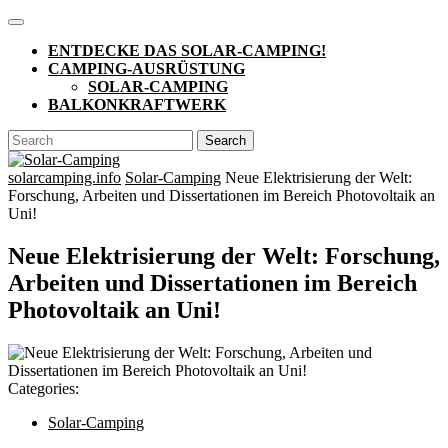
Skip
Open
to
Button
ENTDECKE DAS SOLAR-CAMPING!
content
CAMPING-AUSRÜSTUNG
SOLAR-CAMPING
BALKONKRAFTWERK
CLOSE
Search
BUTTON
for:
solarcamping.info
Solar-Camping
Neue Elektrisierung der Welt:
Forschung, Arbeiten und Dissertationen im Bereich Photovoltaik an
Uni!
Neue Elektrisierung der Welt: Forschung,
Arbeiten und Dissertationen im Bereich
Photovoltaik an Uni!
Categories:
Solar-Camping