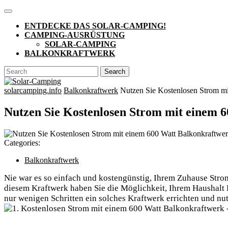
Skip
Open
to
Button
ENTDECKE DAS SOLAR-CAMPING!
content
CAMPING-AUSRÜSTUNG
SOLAR-CAMPING
BALKONKRAFTWERK
CLOSE
Search
BUTTON
for:
solarcamping.info
Balkonkraftwerk
Nutzen Sie Kostenlosen Strom mi
Nutzen Sie Kostenlosen Strom mit einem 
Categories:
Balkonkraftwerk
Nie war es so einfach und kostengünstig, Ihrem Zuhause Strom
diesem Kraftwerk haben Sie die Möglichkeit, Ihrem Haushalt E
nur wenigen Schritten ein solches Kraftwerk errichten und nu