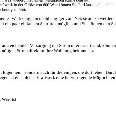
en, was wiederum zu einem gesünderen Klima beiträgt.
ftwerk in der Größe von 600 Watt können Sie Ihr Haus noch unabhäng
echnungen führt.
izientes Werkzeug, um unabhängiger vom Netzstrom zu werden. E
mit ein paar einfachen Schritten möglich und Sie können den S
r ausreichenden Versorgung mit Strom interessiert sind, können
den nötigen Strom direkt in Ihre Wohnung bekommen.
 ein Eigenheim, sondern auch für diejenigen, die dort leben. Du
wegen ist ein solches Kraftwerk eine hervorragende Möglichkei