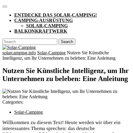
Skip
Open
to
Button
ENTDECKE DAS SOLAR-CAMPING!
content
CAMPING-AUSRÜSTUNG
SOLAR-CAMPING
BALKONKRAFTWERK
CLOSE
Search
BUTTON
for:
solarcamping.info
Solar-Camping
Nutzen Sie Künstliche
Intelligenz, um Ihr Unternehmen zu beleben: Eine Anleitung
Nutzen Sie Künstliche Intelligenz, um Ihr
Unternehmen zu beleben: Eine Anleitung
Categories:
Solar-Camping
Willkommen zu diesem Text! Heute werden wir über ein
interessantes Thema sprechen: das deutsche