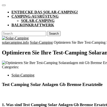
Skip
Open
to
Button
ENTDECKE DAS SOLAR-CAMPING!
content
CAMPING-AUSRÜSTUNG
SOLAR-CAMPING
BALKONKRAFTWERK
CLOSE
Search
BUTTON
for:
solarcamping.info
Solar-Camping
Optimieren Sie Ihre Test-Camping 
Optimieren Sie Ihre Test-Camping Solaran
Categories:
Solar-Camping
Test Camping Solar Anlagen Gb Bremse Ersatzteile
1. Was sind Test Camping Solar Anlagen Gb Bremse Ersatzt