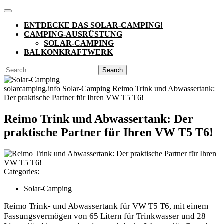
Skip
Open
to
Button
ENTDECKE DAS SOLAR-CAMPING!
content
CAMPING-AUSRÜSTUNG
SOLAR-CAMPING
BALKONKRAFTWERK
CLOSE
Search
BUTTON
for:
solarcamping.info
Solar-Camping
Reimo Trink und Abwassertank:
Der praktische Partner für Ihren VW T5 T6!
Reimo Trink und Abwassertank: Der
praktische Partner für Ihren VW T5 T6!
Categories:
Solar-Camping
Reimo Trink- und Abwassertank für VW T5 T6, mit einem
Fassungsvermögen von 65 Litern für Trinkwasser und 28