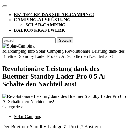
Skip
Open
to
Button
ENTDECKE DAS SOLAR-CAMPING!
content
CAMPING-AUSRÜSTUNG
SOLAR-CAMPING
BALKONKRAFTWERK
CLOSE
Search
BUTTON
for:
solarcamping.info
Solar-Camping
Revolutionäre Leistung dank des
Buettner Standby Lader Pro 0 5 A: Schalte den Nachteil aus!
Revolutionäre Leistung dank des
Buettner Standby Lader Pro 0 5 A:
Schalte den Nachteil aus!
Categories:
Solar-Camping
Der Buettner Standby Ladegerät Pro 0,5 A ist ein