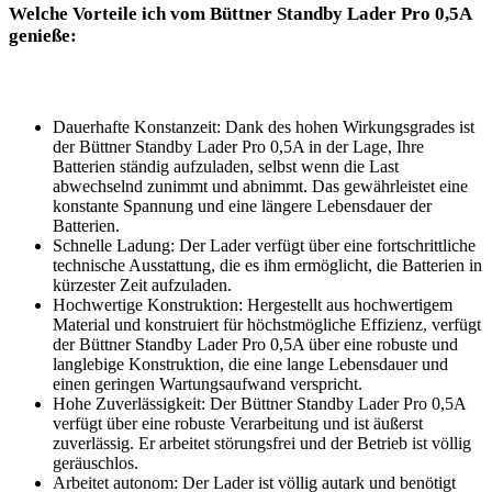
Welche Vorteile ich vom Büttner​ Standby ⁤Lader Pro 0,5A
genieße:
Dauerhafte Konstanzeit: Dank⁣ des hohen Wirkungsgrades ist
⁢der Büttner⁣ Standby⁣ Lader Pro ​0,5A in der Lage, Ihre
Batterien ständig⁤ aufzuladen, ⁢selbst wenn ⁣die Last
abwechselnd zunimmt und abnimmt. Das gewährleistet eine
konstante Spannung und eine längere‌ Lebensdauer der
Batterien.
Schnelle Ladung: Der⁣ Lader ‍verfügt über ‍eine fortschrittliche
technische Ausstattung, die ​es ihm ermöglicht, die Batterien in
kürzester Zeit aufzuladen.
Hochwertige‍ Konstruktion: Hergestellt aus hochwertigem
Material und​ konstruiert für⁤ höchstmögliche Effizienz, verfügt⁣
der Büttner Standby⁣ Lader Pro 0,5A‌ über eine‌ robuste und
langlebige ​Konstruktion,​ die​ eine lange Lebensdauer und
einen geringen Wartungsaufwand‍ verspricht.
Hohe⁣ Zuverlässigkeit:⁤ Der Büttner Standby Lader Pro 0,5A⁣
verfügt​ über ⁤eine robuste Verarbeitung⁤ und ist äußerst
zuverlässig. Er arbeitet​ störungsfrei und der Betrieb ist völlig⁢
geräuschlos.
Arbeitet ​autonom: Der ‍Lader ist völlig ‌autark und benötigt