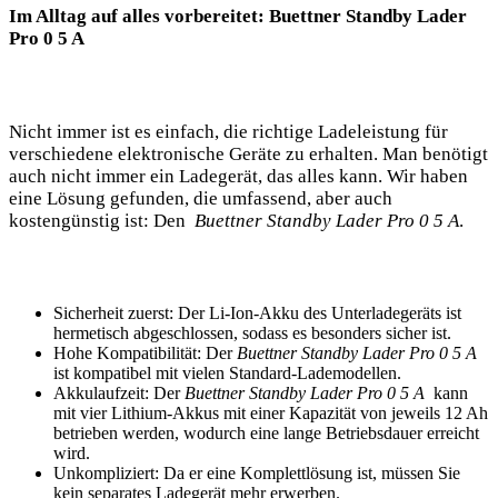
Im ⁣Alltag auf alles vorbereitet: Buettner Standby Lader
Pro ‌0 5 ‍A
Nicht immer ist es einfach, die richtige‍ Ladeleistung‍ für
⁢verschiedene elektronische Geräte zu erhalten. Man⁢ benötigt
auch nicht immer ‌ein Ladegerät, das alles kann. Wir haben
eine Lösung ⁢gefunden, die umfassend, aber auch
kostengünstig ist: Den ⁤
Buettner Standby Lader ‌Pro 0 5 A
.
Sicherheit ⁢zuerst: Der Li-Ion-Akku des Unterladegeräts ist
hermetisch ⁣abgeschlossen, sodass es besonders sicher ist.
Hohe ⁣Kompatibilität: ‌Der
Buettner Standby ​Lader Pro 0​ 5⁤ A
ist​ kompatibel mit vielen Standard-Lademodellen.
Akkulaufzeit: Der
Buettner ⁣Standby Lader Pro 0 5 A
‌ kann
‌mit vier Lithium-Akkus⁣ mit einer ‍Kapazität von⁢ jeweils 12 ⁤Ah
​betrieben werden, wodurch ​eine lange Betriebsdauer erreicht‍
wird.
Unkompliziert: Da er eine Komplettlösung⁤ ist, ‌müssen Sie
kein separates Ladegerät mehr erwerben.