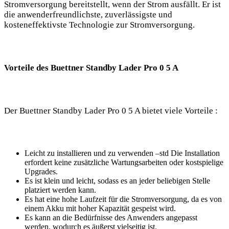
Stromversorgung bereitstellt, wenn der Strom⁤ ausfällt. Er ist
die anwenderfreundlichste, zuverlässigste ⁤und⁢
kosteneffektivste ‌Technologie‍ zur ⁢Stromversorgung.
Vorteile des Buettner Standby Lader‌ Pro 0 5 A
Der Buettner Standby Lader Pro 0 ⁤5 A bietet​ viele Vorteile :
Leicht zu installieren und zu verwenden –std Die Installation
erfordert ⁢keine zusätzliche‌ Wartungsarbeiten oder kostspielige
Upgrades.
Es‍ ist klein und leicht, sodass es an jeder beliebigen ⁢Stelle⁤
platziert‍ werden kann.
Es hat eine ⁣hohe Laufzeit für ‌die Stromversorgung, da⁤ es von
einem Akku mit hoher Kapazität gespeist wird.
Es ​kann an die Bedürfnisse des Anwenders angepasst
werden, wodurch es ​äußerst vielseitig ist.