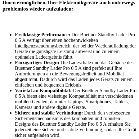
Ihnen ​ermöglichen, Ihre Elektronikgeräte ⁤auch unterwegs ​
problemlos wieder aufzuladen:
Erstklassige Performance:
‌Der Buettner Standby Lader Pro
0⁤ 5 A verfügt über‍ einen⁤ hochentwickelten
Intelligenzsteuerungsbereich, der bei der⁤ Wiederaufladung der
Geräte die​ günstigste Leistung aufweist und zu‌ einem
⁣optimalen Ladeergebnis führt.
Einzigartiges Design:
‌Die Ladeschale und das Gehäuse⁣ des
Buettner ‌Standby Lader Pro 0 5 A⁣ sind​ perfekt auf Ihre
Anforderungen ⁤an die Bewegungsfreiheit und Mobilität
‌abgestimmt. Dadurch wird das⁢ Laden jedes Geräts zu​ einem⁣
einfachen ⁣und bequemen‍ Erlebnis.
Varietät an Kompatibilität:
Der Buettner Standby Lader Pro
0 5 ⁤A⁢ bietet ⁢eine vielseitige Kompatibilität mit verschiedenen
mobilen⁢ Geräten, ⁢darunter ⁣Laptops, ​Smartphones, Tablets,
Kameras und andere digitale Geräte.
Sichere und‍ stabile Verbindung:
Durch den ⁢verbesserten
Sicherheitsmechanismus ⁣des ⁢kompakten und robusten
Designs des ⁢Buettner ⁤Standby ⁢Lader Pro⁤ 0 5 A erhalten Sie⁤
jederzeit⁣ eine⁣ sichere und stabile Verbindung, sodass ⁢Ihr Gerät
sicher aufgeladen wird. ⁢