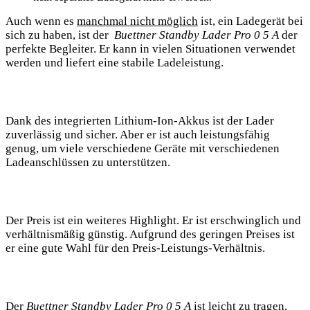
Auch ⁢wenn es
manchmal⁣ nicht möglich
ist, ein Ladegerät bei
sich zu haben, ist ⁤der ⁤
Buettner ​Standby Lader Pro 0 5 A
der
perfekte ‌Begleiter. Er kann ‌in‌ vielen Situationen verwendet
werden und liefert eine⁤ stabile Ladeleistung.
Dank des⁤ integrierten Lithium-Ion-Akkus ⁣ist ⁢der Lader
zuverlässig und sicher.⁤ Aber er ist auch leistungsfähig
genug,⁤ um viele verschiedene Geräte mit verschiedenen
‌Ladeanschlüssen zu unterstützen.
Der Preis ist‍ ein weiteres Highlight. Er⁣ ist erschwinglich und
verhältnismäßig günstig. Aufgrund des geringen ‍Preises ist
⁤er eine gute Wahl ⁤für den Preis-Leistungs-Verhältnis.
Der
Buettner ‌Standby Lader Pro 0 ⁣5⁢ A
ist leicht zu tragen,