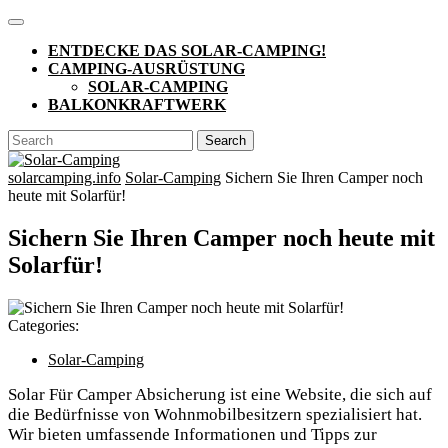
Skip
Open
to
Button
ENTDECKE DAS SOLAR-CAMPING!
content
CAMPING-AUSRÜSTUNG
SOLAR-CAMPING
BALKONKRAFTWERK
CLOSE
Search
BUTTON
for:
solarcamping.info
Solar-Camping
Sichern Sie Ihren Camper noch
heute mit Solarfür!
Sichern Sie Ihren Camper noch heute mit
Solarfür!
Categories:
Solar-Camping
Solar Für Camper Absicherung ist eine Website, die sich auf
die Bedürfnisse von Wohnmobilbesitzern spezialisiert hat.
Wir bieten umfassende Informationen und Tipps zur