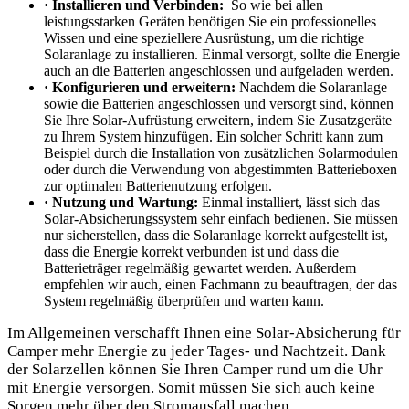
· Installieren und Verbinden:
⁢ So wie bei ⁣allen
leistungsstarken‌ Geräten benötigen Sie ein professionelles
Wissen und eine speziellere Ausrüstung, um die richtige
Solaranlage zu installieren. Einmal versorgt, sollte ‍die Energie
auch⁣ an ⁢die Batterien⁣ angeschlossen und aufgeladen ⁣werden.
· Konfigurieren⁣ und erweitern:
Nachdem die Solaranlage
⁤sowie ⁤die Batterien angeschlossen und versorgt sind, können
Sie Ihre Solar-Aufrüstung erweitern, indem⁢ Sie Zusatzgeräte
zu Ihrem System hinzufügen. Ein solcher ‌Schritt kann⁢ zum
Beispiel durch die Installation von​ zusätzlichen Solarmodulen
oder durch die Verwendung von abgestimmten Batterieboxen
zur optimalen Batterienutzung erfolgen.
· ⁤Nutzung ⁢und Wartung:
Einmal installiert, lässt sich ⁢das
Solar-Absicherungssystem sehr einfach⁣ bedienen. Sie müssen
nur sicherstellen, dass die Solaranlage⁢ korrekt aufgestellt ist,
dass die​ Energie korrekt verbunden⁤ ist und ⁢dass die
Batterieträger regelmäßig gewartet werden. Außerdem⁢
empfehlen wir auch, einen Fachmann zu beauftragen, der das
System regelmäßig überprüfen und ​warten ​kann.
Im Allgemeinen⁢ verschafft⁣ Ihnen eine Solar-Absicherung für
Camper mehr Energie zu​ jeder Tages- und Nachtzeit. ⁤Dank
der Solarzellen können Sie Ihren Camper ‍rund um die ⁢Uhr
mit Energie versorgen. Somit müssen ‍Sie sich auch keine
Sorgen mehr⁤ über ​den Stromausfall⁢ machen.