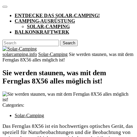
Skip
Open
to
Button
ENTDECKE DAS SOLAR-CAMPING!
content
CAMPING-AUSRÜSTUNG
SOLAR-CAMPING
BALKONKRAFTWERK
CLOSE
Search
BUTTON
for:
solarcamping.info
Solar-Camping
Sie werden staunen, was mit dem
Fernglas 8X56 alles möglich ist!
Sie werden staunen, was mit dem
Fernglas 8X56 alles möglich ist!
Categories:
Solar-Camping
Das Fernglas 8X56 ist ein hochwertiges optisches Gerät, das
speziell für Naturbeobachtungen und die Beobachtung von