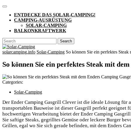
Skip
Open
to
Button
ENTDECKE DAS SOLAR-CAMPING!
content
CAMPING-AUSRÜSTUNG
SOLAR-CAMPING
BALKONKRAFTWERK
CLOSE
Search
BUTTON
for:
solarcamping.info
Solar-Camping
So können Sie ein perfektes Steak 
So können Sie ein perfektes Steak mit de
Categories:
Solar-Camping
Der Ender Camping Gasgrill Clever ist die ideale Lösung für a
transportablen Bauweise ist dieser Gasgrill perfekt geeignet
hochwertigen Verarbeitung bietet der Ender Camping Gasgrill C
Sie saftige Steaks, gegrilltes Gemüse oder leckere Burger bev
Grillen, egal wo Sie sich gerade befinden, mit dem Enders Ca