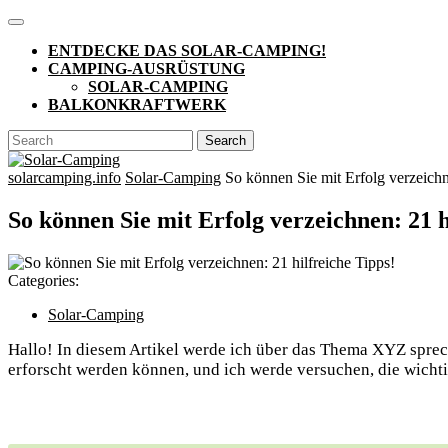
Skip
Open
to
Button
ENTDECKE DAS SOLAR-CAMPING!
content
CAMPING-AUSRÜSTUNG
SOLAR-CAMPING
BALKONKRAFTWERK
CLOSE
Search
BUTTON
for:
solarcamping.info
Solar-Camping
So können Sie mit Erfolg verzeichne
So können Sie mit Erfolg verzeichnen: 21 h
Categories:
Solar-Camping
Hallo! In diesem Artikel werde ich über das Thema XYZ spreche
erforscht werden können, und ich werde versuchen, die wicht