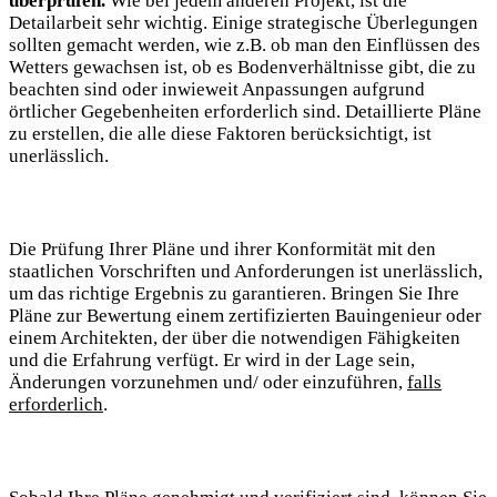
‌überprüfen.
Wie bei jedem anderen Projekt, ist ‌die
Detailarbeit sehr ‌wichtig. Einige strategische Überlegungen
sollten gemacht werden,⁤ wie⁣ z.B.​ ob man den Einflüssen⁢ des
Wetters gewachsen ist, ob⁢ es Bodenverhältnisse gibt, die ⁣zu
beachten sind oder inwieweit Anpassungen ⁣aufgrund
örtlicher Gegebenheiten erforderlich ‍sind. Detaillierte Pläne
zu erstellen, die⁤ alle⁤ diese Faktoren ⁢berücksichtigt, ist
unerlässlich.
Die Prüfung Ihrer ⁣Pläne und ihrer Konformität mit den
staatlichen Vorschriften und Anforderungen ist unerlässlich,
um ⁣das ⁢richtige Ergebnis zu garantieren. Bringen Sie Ihre
Pläne zur Bewertung⁤ einem zertifizierten ⁣Bauingenieur oder
einem Architekten, der über‍ die notwendigen Fähigkeiten
⁢und die Erfahrung verfügt.⁣ Er wird in⁢ der Lage sein,
Änderungen vorzunehmen und/ ‌oder⁣ einzuführen,
falls
⁢erforderlich
.