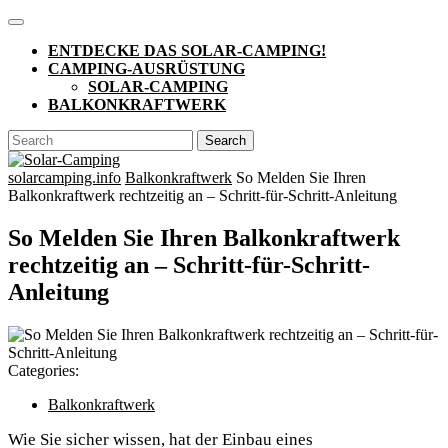
Skip
Open
to
Button
ENTDECKE DAS SOLAR-CAMPING!
content
CAMPING-AUSRÜSTUNG
SOLAR-CAMPING
BALKONKRAFTWERK
CLOSE
Search
BUTTON
for:
solarcamping.info
Balkonkraftwerk
So Melden Sie Ihren
Balkonkraftwerk rechtzeitig an – Schritt-für-Schritt-Anleitung
So Melden Sie Ihren Balkonkraftwerk
rechtzeitig an – Schritt-für-Schritt-
Anleitung
Categories:
Balkonkraftwerk
Wie Sie sicher wissen, hat der Einbau​ eines