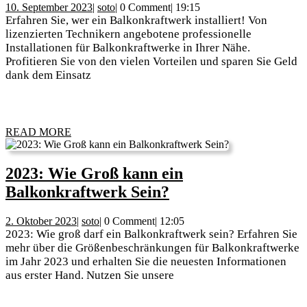
10.
soto
10. September 2023
|
soto
|
0 Comment
|
19:15
Zukunft:
September
Erfahren Sie, wer ein Balkonkraftwerk installiert! Von
Ein
2023
lizenzierten Technikern angebotene professionelle
Installationen für Balkonkraftwerke in Ihrer Nähe.
Balkonkraftw
Profitieren Sie von den vielen Vorteilen und sparen Sie Geld
installieren
dank dem Einsatz
READ
READ MORE
MORE
2023: Wie Groß kann ein
2023:
Balkonkraftwerk Sein?
Wie
2.
soto
2. Oktober 2023
|
soto
|
0 Comment
|
12:05
Groß
Oktober
2023: Wie groß darf ein Balkonkraftwerk sein? Erfahren Sie
kann
2023
mehr über die Größenbeschränkungen für Balkonkraftwerke
im Jahr 2023 und erhalten Sie die neuesten Informationen
ein
aus erster Hand. Nutzen Sie unsere
Balkonkraftwerk
Sein?