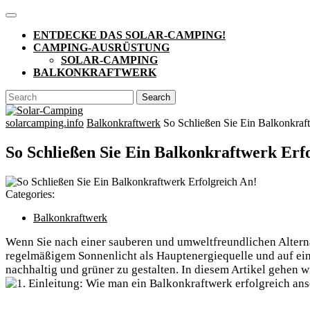
Skip
Open
to
Button
ENTDECKE DAS SOLAR-CAMPING!
content
CAMPING-AUSRÜSTUNG
SOLAR-CAMPING
BALKONKRAFTWERK
CLOSE
Search
BUTTON
for:
solarcamping.info
Balkonkraftwerk
So Schließen Sie Ein Balkonkraft
So Schließen Sie Ein Balkonkraftwerk Erf
Categories:
Balkonkraftwerk
Wenn Sie nach einer sauberen und umweltfreundlichen Alternat
regelmäßigem Sonnenlicht als Hauptenergiequelle und auf ein
nachhaltig und grüner zu gestalten. In diesem Artikel gehen w