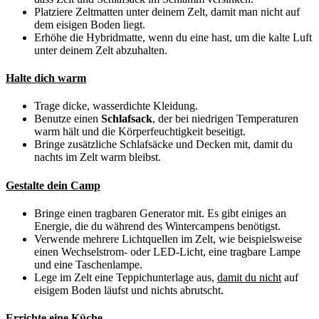
Platziere Zeltmatten unter​ deinem⁣ Zelt, damit man nicht auf
dem eisigen Boden liegt.
Erhöhe die Hybridmatte,⁣ wenn du eine hast, um die kalte Luft
unter deinem Zelt abzuhalten.
Halte dich​ warm
Trage dicke, wasserdichte ‍Kleidung.
Benutze einen
Schlafsack
, der bei niedrigen Temperaturen
warm hält und die Körperfeuchtigkeit beseitigt.
Bringe zusätzliche Schlafsäcke und ‍Decken mit, damit du
nachts im ⁣Zelt warm bleibst.
Gestalte dein Camp
Bringe einen tragbaren Generator mit. Es gibt‌ einiges an
Energie, die du​ während des Wintercampens benötigst.
Verwende mehrere Lichtquellen im Zelt, wie beispielsweise
einen‍ Wechselstrom- oder LED-Licht, eine tragbare ⁤Lampe
und eine Taschenlampe.
Lege im‌ Zelt ⁢eine Teppichunterlage aus,
damit du nicht
auf
eisigem Boden läufst und nichts abrutscht.
Errichte‌ eine Küche