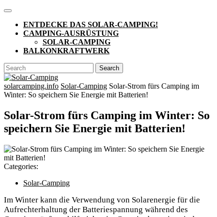
Skip
Open
to
Button
ENTDECKE DAS SOLAR-CAMPING!
content
CAMPING-AUSRÜSTUNG
SOLAR-CAMPING
BALKONKRAFTWERK
CLOSE
Search
BUTTON
for:
solarcamping.info
Solar-Camping
Solar-Strom fürs Camping im
Winter: So speichern Sie Energie mit Batterien!
Solar-Strom fürs Camping im Winter: So
speichern Sie Energie mit Batterien!
Categories:
Solar-Camping
Im Winter kann die Verwendung von Solarenergie für die
Aufrechterhaltung der Batteriespannung während des