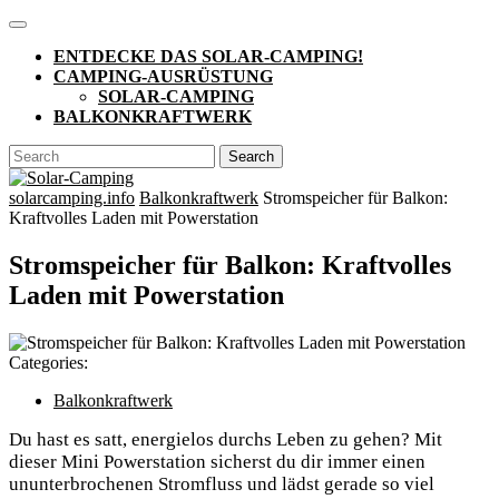
Skip
Open
to
Button
ENTDECKE DAS SOLAR-CAMPING!
content
CAMPING-AUSRÜSTUNG
SOLAR-CAMPING
BALKONKRAFTWERK
CLOSE
Search
BUTTON
for:
solarcamping.info
Balkonkraftwerk
Stromspeicher für Balkon:
Kraftvolles Laden mit Powerstation
Stromspeicher für Balkon: Kraftvolles
Laden mit Powerstation
Categories:
Balkonkraftwerk
Du hast es satt, energielos durchs Leben zu gehen? Mit
dieser Mini Powerstation sicherst du dir immer einen
ununterbrochenen Stromfluss und lädst gerade so viel