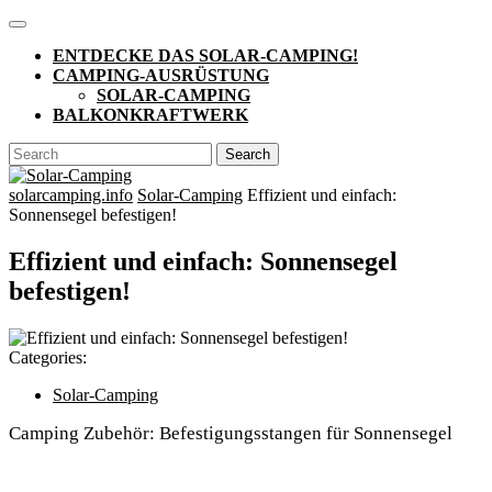
Skip
Open
to
Button
ENTDECKE DAS SOLAR-CAMPING!
content
CAMPING-AUSRÜSTUNG
SOLAR-CAMPING
BALKONKRAFTWERK
CLOSE
Search
BUTTON
for:
solarcamping.info
Solar-Camping
Effizient und einfach:
Sonnensegel befestigen!
Effizient und einfach: Sonnensegel
befestigen!
Categories:
Solar-Camping
Camping Zubehör: Befestigungsstangen für Sonnensegel