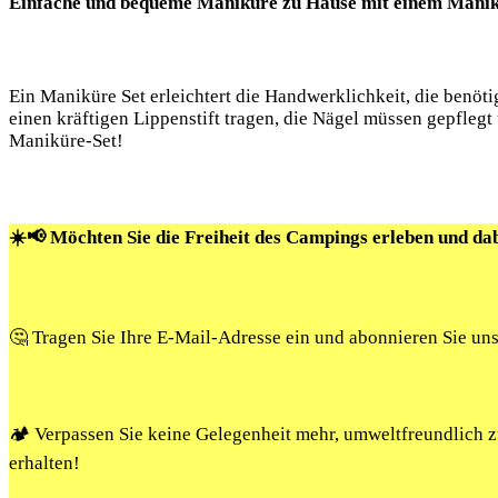
Einfache und ​bequeme ​Maniküre zu​ Hause mit einem Manik
Ein Maniküre Set ⁣erleichtert die Handwerklichkeit,⁤ die⁣ benöt
⁤einen kräftigen Lippenstift ‌tragen, die Nägel müssen gepfleg
Maniküre-Set!
☀️📢 Möchten Sie die Freiheit des Campings erleben und da
🤔 Tragen Sie Ihre E-Mail-Adresse ein und abonnieren Sie un
🏕️ Verpassen Sie keine Gelegenheit mehr, umweltfreundlich
erhalten!