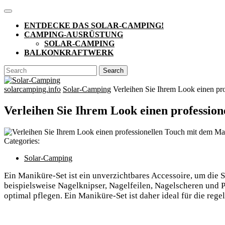
Skip
Open
to
Button
ENTDECKE DAS SOLAR-CAMPING!
content
CAMPING-AUSRÜSTUNG
SOLAR-CAMPING
BALKONKRAFTWERK
CLOSE
Search
BUTTON
for:
solarcamping.info
Solar-Camping
Verleihen Sie Ihrem Look einen pr
Verleihen Sie Ihrem Look einen professio
Categories:
Solar-Camping
Ein Maniküre-Set ist ein unverzichtbares Accessoire, um die
beispielsweise Nagelknipser, Nagelfeilen, Nagelscheren und 
optimal pflegen. Ein Maniküre-Set ist daher ideal für die re