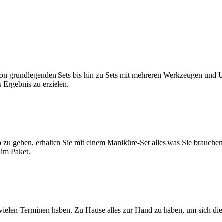
n grundlegenden Sets ⁣bis hin zu Sets ⁣mit‍ mehreren Werkzeugen und Ute
s Ergebnis zu erzielen.
 ⁢zu ‌gehen,‍ erhalten Sie mit ⁣einem Maniküre-Set alles was‌ Sie brauc
 im Paket.
 vielen Terminen haben. ‌Zu ⁢Hause alles‍ zur‍ Hand zu haben, um sich di