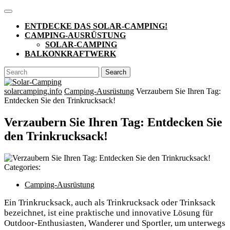
Skip
Open
to
Button
ENTDECKE DAS SOLAR-CAMPING!
content
CAMPING-AUSRÜSTUNG
SOLAR-CAMPING
BALKONKRAFTWERK
CLOSE
Search
BUTTON
for:
solarcamping.info
Camping-Ausrüstung
Verzaubern Sie Ihren Tag:
Entdecken Sie den Trinkrucksack!
Verzaubern Sie Ihren Tag: Entdecken Sie
den Trinkrucksack!
Categories:
Camping-Ausrüstung
Ein Trinkrucksack, auch als Trinkrucksack oder Trinksack
bezeichnet, ist eine praktische und innovative Lösung für
Outdoor-Enthusiasten, Wanderer und Sportler, um unterwegs