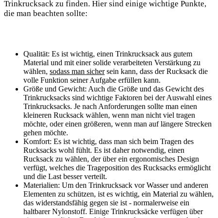
Trinkrucksack zu finden. Hier sind⁤ einige wichtige Punkte,
die man ‌beachten sollte:
Qualität: Es ist wichtig, einen Trinkrucksack aus gutem
Material und mit einer solide verarbeiteten Verstärkung zu
wählen,
sodass man sicher
⁣sein kann, dass​ der ‍Rucksack die
⁤volle Funktion seiner Aufgabe erfüllen kann.
Größe und Gewicht: Auch‍ die ​Größe‍ und⁢ das‍ Gewicht des
Trinkrucksacks sind wichtige Faktoren bei der Auswahl eines⁤
Trinkrucksacks. Je nach⁤ Anforderungen sollte man einen
kleineren Rucksack wählen, wenn man nicht viel tragen
möchte, ‌oder einen größeren, wenn man⁢ auf längere ‌Strecken
gehen möchte.
Komfort: Es ‌ist wichtig,⁣ dass man‍ sich⁣ beim Tragen des
Rucksacks ⁤wohl fühlt. Es ‌ist daher ⁤notwendig, einen
Rucksack zu wählen,​ der‍ über​ ein‌ ergonomisches Design
verfügt, welches die Trageposition des Rucksacks ⁣ermöglicht
und die ⁤Last besser verteilt.
Materialien: ⁢Um den⁤ Trinkrucksack vor Wasser und anderen
Elementen ⁣zu⁣ schützen,⁤ ist ‌es‌ wichtig, ein Material zu wählen,
‌das widerstandsfähig gegen sie ist ⁤- normalerweise ‍ein
haltbarer Nylonstoff. Einige Trinkrucksäcke verfügen über