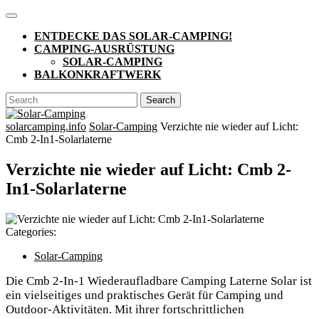
Skip
Open
to
Button
ENTDECKE DAS SOLAR-CAMPING!
content
CAMPING-AUSRÜSTUNG
SOLAR-CAMPING
BALKONKRAFTWERK
CLOSE
Search
BUTTON
for:
solarcamping.info
Solar-Camping
Verzichte nie wieder auf Licht:
Cmb 2-In1-Solarlaterne
Verzichte nie wieder auf Licht: Cmb 2-
In1-Solarlaterne
Categories:
Solar-Camping
Die Cmb 2-In-1 Wiederaufladbare Camping Laterne Solar ist
ein vielseitiges und praktisches Gerät für Camping und
Outdoor-Aktivitäten. Mit ihrer fortschrittlichen