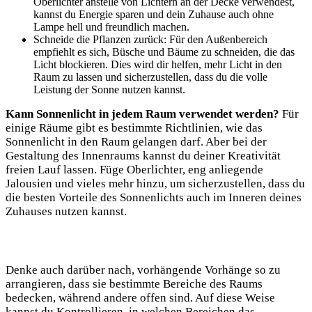
Oberlichter anstelle von Lichtern an der Decke verwendest,
⁢kannst du Energie⁣ sparen⁢ und dein Zuhause auch ohne
Lampe hell ​und‌ freundlich⁤ machen.⁢
Schneide die Pflanzen zurück: Für den Außenbereich
empfiehlt es sich, Büsche und Bäume zu⁤ schneiden, ​die das
‌Licht blockieren. Dies wird dir helfen, mehr Licht in den
⁣Raum zu lassen und​ sicherzustellen, dass du die volle
Leistung ⁣der Sonne nutzen kannst.
Kann Sonnenlicht in jedem ⁤Raum verwendet werden?
Für
einige Räume gibt ​es bestimmte Richtlinien, wie das
‍Sonnenlicht in den⁣ Raum gelangen darf. Aber bei der
⁤Gestaltung des​ Innenraums kannst du deiner Kreativität
freien Lauf lassen. Füge Oberlichter, eng anliegende
Jalousien und vieles mehr⁣ hinzu, um sicherzustellen, dass ​du
die besten Vorteile des Sonnenlichts ‍auch im Inneren⁣ deines
⁣Zuhauses nutzen kannst.
Denke auch darüber nach,‍ vorhängende Vorhänge‍ so zu
arrangieren, dass sie bestimmte Bereiche⁣ des​ Raums
bedecken, ⁣während andere⁢ offen sind. Auf diese Weise
kannst du Kontrollieren, in welchen Bereichen das