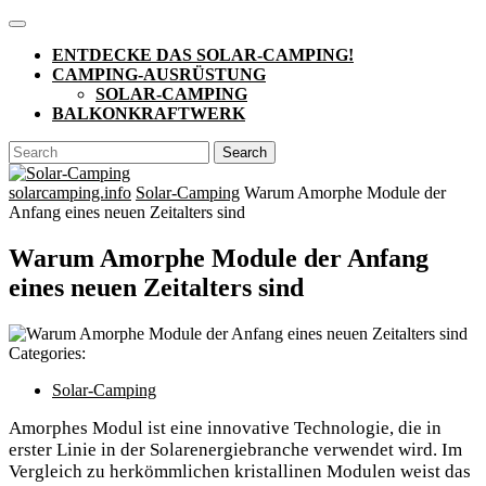
Skip
Open
to
Button
ENTDECKE DAS SOLAR-CAMPING!
content
CAMPING-AUSRÜSTUNG
SOLAR-CAMPING
BALKONKRAFTWERK
CLOSE
Search
BUTTON
for:
solarcamping.info
Solar-Camping
Warum Amorphe Module der
Anfang eines neuen Zeitalters sind
Warum Amorphe Module der Anfang
eines neuen Zeitalters sind
Categories:
Solar-Camping
Amorphes Modul ist eine innovative Technologie, die in
erster Linie in der Solarenergiebranche verwendet wird. Im
Vergleich zu herkömmlichen kristallinen Modulen weist das