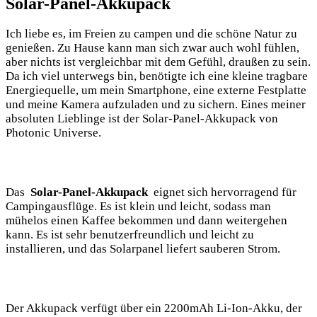
Solar-Panel-Akkupack
Ich liebe es, im Freien zu campen und⁤ die⁤ schöne⁣ Natur ⁤zu
genießen. Zu Hause ⁢kann man sich zwar auch‌ wohl fühlen,⁢
aber nichts ist vergleichbar mit dem Gefühl, draußen zu sein.
⁤Da ⁣ich viel ‍unterwegs‍ bin, benötigte‍ ich‍ eine kleine⁢ tragbare‌
Energiequelle, um mein ⁤Smartphone, eine externe Festplatte⁤
und meine‌ Kamera aufzuladen‌ und‌ zu sichern. Eines meiner
⁤absoluten Lieblinge ist der ‍Solar-Panel-Akkupack von
Photonic Universe.
Das ​
Solar-Panel-Akkupack
⁣ eignet ‍sich hervorragend für​
Campingausflüge. ⁢Es ist klein ‌und leicht, sodass ​man
mühelos einen Kaffee bekommen und dann weitergehen
kann. Es ist ‌sehr benutzerfreundlich und leicht zu
installieren, und das Solarpanel liefert ⁢sauberen ⁣Strom.
Der Akkupack‍ verfügt über ein 2200mAh ​Li-Ion-Akku, ​der