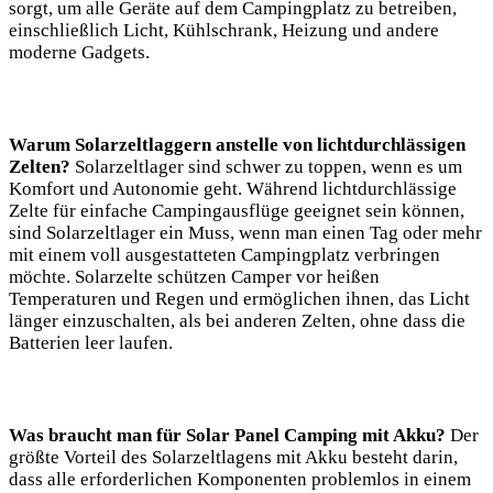
sorgt, ​um‍ alle Geräte auf dem ⁤Campingplatz zu betreiben,
einschließlich⁣ Licht, Kühlschrank, Heizung und andere
moderne Gadgets.
Warum Solarzeltlaggern ⁣anstelle von‍ lichtdurchlässigen⁢
Zelten?
Solarzeltlager​ sind schwer zu toppen, wenn es um
‌Komfort⁢ und Autonomie geht. Während lichtdurchlässige
⁤Zelte für einfache Campingausflüge geeignet sein können,
sind Solarzeltlager ein Muss, wenn man einen ‌Tag oder ⁤mehr‌
mit⁣ einem voll ausgestatteten Campingplatz​ verbringen
‌möchte.‍ Solarzelte schützen ⁢Camper vor​ heißen
Temperaturen ⁤und‌ Regen⁣ und‍ ermöglichen ‍ihnen, ‌das Licht
länger‍ einzuschalten,⁣ als bei anderen Zelten,‍ ohne dass die‍
Batterien⁢ leer ‌laufen.
Was braucht man für ⁢Solar Panel⁢ Camping mit ⁣Akku?
Der
größte Vorteil des⁤ Solarzeltlagens mit ⁣Akku besteht darin,
dass ‍alle erforderlichen ‍Komponenten ‍problemlos in einem