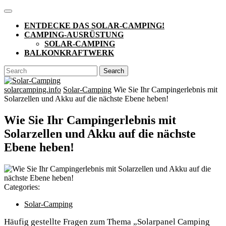
Skip
Open
to
Button
ENTDECKE DAS SOLAR-CAMPING!
content
CAMPING-AUSRÜSTUNG
SOLAR-CAMPING
BALKONKRAFTWERK
CLOSE
Search
BUTTON
for:
solarcamping.info
Solar-Camping
Wie Sie Ihr Campingerlebnis mit
Solarzellen und Akku auf die nächste Ebene heben!
Wie Sie Ihr Campingerlebnis mit
Solarzellen und Akku auf die nächste
Ebene heben!
Categories:
Solar-Camping
Häufig gestellte Fragen zum Thema „Solarpanel Camping