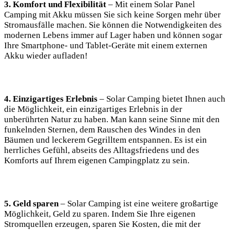
3. ‍Komfort⁢ und Flexibilität
– Mit ⁣einem Solar Panel
Camping mit Akku‍ müssen Sie sich ‍keine Sorgen ⁣mehr über
Stromausfälle⁣ machen. ‍Sie können die‍ Notwendigkeiten des
modernen Lebens immer auf Lager haben und ‌können ‌sogar
Ihre Smartphone-⁤ und Tablet-Geräte mit einem ⁢externen
Akku wieder aufladen!
4.⁣ Einzigartiges Erlebnis
​– Solar Camping bietet Ihnen auch
die Möglichkeit, ein einzigartiges Erlebnis‍ in der
unberührten ‌Natur zu haben. Man ‌kann seine ‌Sinne mit den
funkelnden⁢ Sternen, dem ‍Rauschen des Windes in den
Bäumen und leckerem ⁤Gegrilltem entspannen. Es ist ein
herrliches Gefühl, abseits des Alltagsfriedens​ und⁤ des
Komforts auf Ihrem eigenen Campingplatz zu sein.
5.⁤ Geld sparen
– Solar Camping ist eine weitere ⁤großartige
Möglichkeit, Geld zu sparen. Indem Sie Ihre⁣ eigenen​
Stromquellen erzeugen, ‍sparen Sie ⁣Kosten, die‌ mit⁢ der⁤