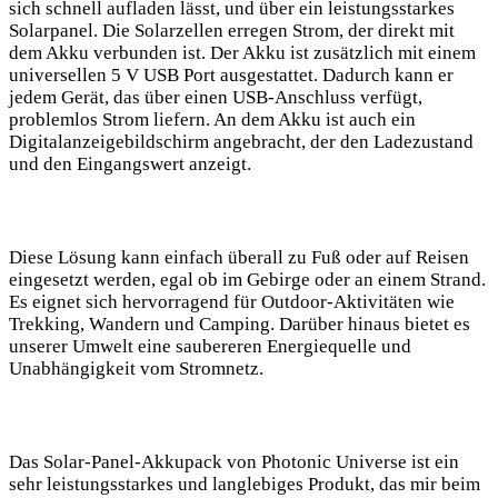
sich⁣ schnell aufladen lässt, ​und über ein leistungsstarkes
⁣Solarpanel. Die Solarzellen erregen Strom, der direkt mit​
dem ⁣Akku verbunden ist. Der ⁤Akku ⁢ist zusätzlich​ mit einem
universellen‌ 5 V USB Port ausgestattet. Dadurch ⁤kann ⁣er
jedem ​Gerät, das ‌über⁣ einen USB-Anschluss verfügt,
problemlos Strom liefern. ‌An dem Akku ⁤ist auch‌ ein
Digitalanzeigebildschirm⁢ angebracht, der den​ Ladezustand
und den Eingangswert anzeigt.
Diese Lösung kann einfach überall ⁣zu ⁤Fuß oder auf Reisen
eingesetzt‍ werden,​ egal ​ob im ⁤Gebirge oder an einem ⁢Strand.⁤
Es ⁤eignet ⁢sich‌ hervorragend für Outdoor-Aktivitäten⁤ wie
Trekking, Wandern und Camping. Darüber hinaus bietet ‍es
unserer ​Umwelt‍ eine saubereren Energiequelle und
Unabhängigkeit vom⁤ Stromnetz. ⁤
Das⁢ Solar-Panel-Akkupack von ⁣Photonic Universe ist ein
⁢sehr leistungsstarkes ⁣und langlebiges ⁤Produkt, das mir beim