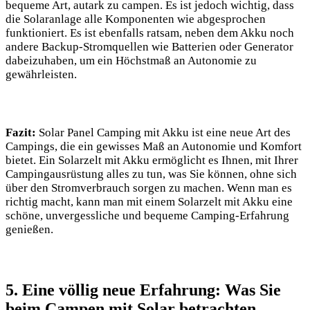
bequeme Art,‍ autark zu‌ campen. Es ist jedoch ‌wichtig, dass
die Solaranlage alle⁢ Komponenten wie ‌abgesprochen
funktioniert. Es⁣ ist ebenfalls ratsam, neben dem Akku noch
andere Backup-Stromquellen wie Batterien oder ​Generator
dabeizuhaben, um ein Höchstmaß‍ an Autonomie ⁢zu ​
gewährleisten.
Fazit:
Solar Panel Camping ​mit Akku ist eine neue⁤ Art des
Campings, die ein gewisses ⁣Maß an‍ Autonomie und Komfort
bietet. Ein Solarzelt ⁣mit⁣ Akku ‌ermöglicht‍ es ‍Ihnen, mit Ihrer​
Campingausrüstung alles ‌zu tun, was Sie⁤ können, ‌ohne sich
über den⁢ Stromverbrauch sorgen zu machen.‌ Wenn man ​es
richtig macht, kann man ⁤mit einem​ Solarzelt mit Akku eine
‌schöne, unvergessliche und⁤ bequeme Camping-Erfahrung
genießen.
5. ⁤Eine völlig neue ⁢Erfahrung: Was Sie
beim ⁣Campen ‍mit Solar betrachten