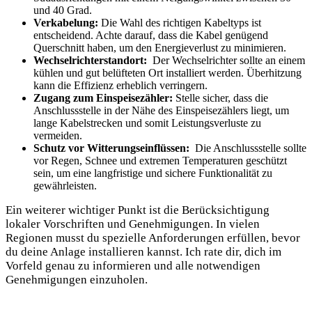
und 40 Grad.
Verkabelung:
‍Die Wahl des richtigen Kabeltyps ist
entscheidend. ⁤Achte ⁣darauf,⁢ dass⁤ die Kabel genügend
⁤Querschnitt ⁣haben, um ⁢den Energieverlust zu minimieren.
Wechselrichterstandort:
⁤ Der ‌Wechselrichter sollte an einem
⁣kühlen ‍und gut belüfteten Ort ‍installiert werden. Überhitzung
kann die⁢ Effizienz erheblich​ verringern.
Zugang zum Einspeisezähler:
Stelle sicher, dass⁣ die
⁤Anschlussstelle in ⁤der Nähe des Einspeisezählers liegt, um
lange Kabelstrecken und somit Leistungsverluste⁤ zu
vermeiden.
Schutz ‌vor Witterungseinflüssen:
‌ Die Anschlussstelle sollte
vor ‌Regen, ⁤Schnee und extremen Temperaturen geschützt
sein,​ um eine langfristige und ‌sichere Funktionalität zu
gewährleisten.
Ein weiterer‌ wichtiger Punkt ist‌ die Berücksichtigung⁢
lokaler Vorschriften und Genehmigungen. In vielen
Regionen musst du spezielle Anforderungen erfüllen, bevor
du deine Anlage installieren kannst. Ich rate dir, ‌dich im
‌Vorfeld genau ⁣zu informieren und alle notwendigen
Genehmigungen einzuholen.