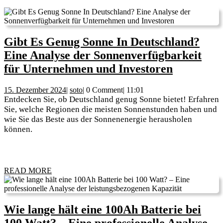
Gibt Es Genug Sonne In Deutschland?
Eine Analyse der Sonnenverfügbarkeit
Gibt
für Unternehmen und Investoren
Es
15.
soto
15. Dezember 2024
|
soto
|
0 Comment
|
11:01
Genug
Dezember
Entdecken Sie, ob Deutschland genug Sonne bietet! Erfahren
Sonne
2024
Sie, welche Regionen die meisten Sonnenstunden haben und
wie Sie das Beste aus der Sonnenenergie herausholen
In
können.
Deutschl
Eine
Analyse
READ
READ MORE
der
MORE
Sonnenve
für
Wie lange hält eine 100Ah Batterie bei
Unterne
100 Watt? – Eine professionelle Analyse