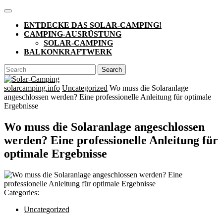
Skip
Open
to
Button
ENTDECKE DAS SOLAR-CAMPING!
content
CAMPING-AUSRÜSTUNG
SOLAR-CAMPING
BALKONKRAFTWERK
CLOSE
Search
BUTTON
for:
solarcamping.info
Uncategorized
Wo muss die Solaranlage
angeschlossen werden? Eine professionelle Anleitung für optimale
Ergebnisse
Wo muss die Solaranlage angeschlossen
werden? Eine professionelle Anleitung für
optimale Ergebnisse
Categories:
Uncategorized