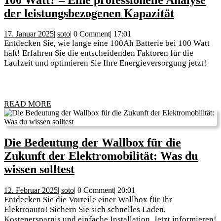
und
Wie
der leistungsbezogenen Kapazität
Investore
lange
17.
soto
17. Januar 2025
|
soto
|
0 Comment
|
17:01
hält
Januar
Entdecken Sie, wie lange eine 100Ah Batterie bei 100 Watt
eine
2025
hält! Erfahren Sie die entscheidenden Faktoren für die
Laufzeit und optimieren Sie Ihre Energieversorgung jetzt!
100Ah
Batterie
bei
READ
100
READ MORE
MORE
Watt?
–
Die Bedeutung der Wallbox für die
Eine
Zukunft der Elektromobilität: Was du
professio
Die
wissen solltest
Analyse
Bedeutung
der
12.
soto
12. Februar 2025
|
soto
|
0 Comment
|
20:01
der
leistung
Februar
Entdecken Sie die Vorteile einer Wallbox für Ihr
Wallbox
2025
Elektroauto! Sichern Sie sich schnelles Laden,
Kapazitä
Kostenersparnis und einfache Installation. Jetzt informieren!