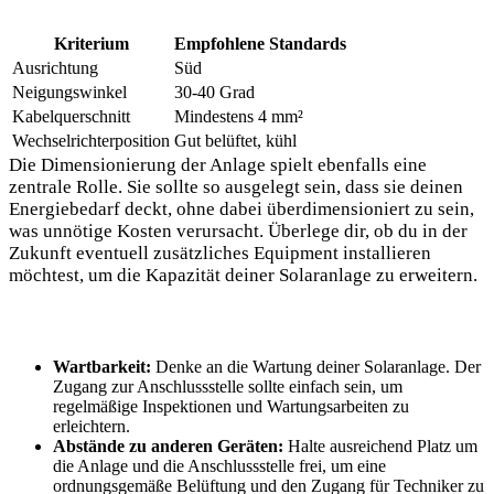
Kriterium
Empfohlene Standards
Ausrichtung
Süd
Neigungswinkel
30-40 ‌Grad
Kabelquerschnitt
Mindestens 4 mm²
Wechselrichterposition
Gut belüftet, kühl
Die Dimensionierung der Anlage spielt ebenfalls eine
zentrale Rolle. Sie sollte​ so ausgelegt sein, dass ‌sie deinen
Energiebedarf deckt, ohne dabei überdimensioniert ⁢zu sein,
was‍ unnötige Kosten verursacht. Überlege dir, ⁣ob⁢ du in der
Zukunft eventuell⁤ zusätzliches Equipment installieren
möchtest, um die Kapazität deiner Solaranlage‌ zu erweitern.
Wartbarkeit:
Denke⁢ an die Wartung deiner Solaranlage. Der‌
Zugang zur Anschlussstelle sollte einfach⁤ sein, um
regelmäßige⁢ Inspektionen und Wartungsarbeiten zu
⁤erleichtern.
Abstände‌ zu ‍anderen Geräten:
Halte ​ausreichend Platz um
die ​Anlage⁣ und die Anschlussstelle frei, um eine
ordnungsgemäße Belüftung und den Zugang für Techniker zu