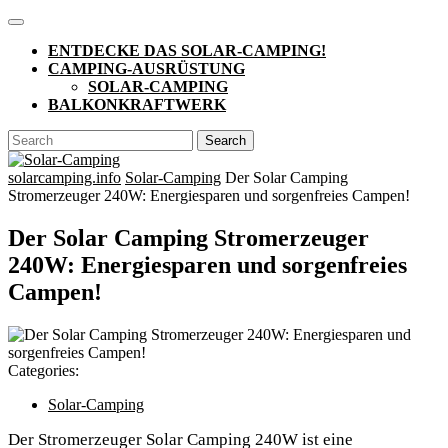
Skip
Open
to
Button
ENTDECKE DAS SOLAR-CAMPING!
content
CAMPING-AUSRÜSTUNG
SOLAR-CAMPING
BALKONKRAFTWERK
CLOSE
Search
BUTTON
for:
solarcamping.info
Solar-Camping
Der Solar Camping
Stromerzeuger 240W: Energiesparen und sorgenfreies Campen!
Der Solar Camping Stromerzeuger
240W: Energiesparen und sorgenfreies
Campen!
Categories:
Solar-Camping
Der Stromerzeuger Solar Camping 240W ist eine