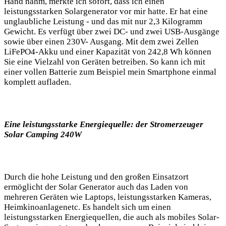
Hand nahm,​ merkte ich sofort, dass ich einen
leistungsstarken Solargenerator vor mir hatte. Er hat eine
unglaubliche Leistung -⁣ und das mit nur 2,3 Kilogramm
Gewicht. Es ⁤verfügt über zwei DC- und‍ zwei USB-Ausgänge
sowie⁤ über einen 230V- Ausgang. Mit dem zwei Zellen
LiFePO4-Akku ⁣und einer Kapazität ​von‌ 242,8 Wh ‌können
Sie eine Vielzahl von Geräten​ betreiben. So kann⁤ ich mit
einer vollen Batterie zum Beispiel mein Smartphone einmal
komplett aufladen.
Eine leistungsstarke Energiequelle: ⁤der Stromerzeuger
Solar Camping 240W
Durch die⁣ hohe Leistung ⁢und den ⁤großen⁢ Einsatzort
‍ermöglicht‌ der ⁢Solar Generator​ auch​ das Laden von
mehreren Geräten wie Laptops,‍ leistungsstarken Kameras,‌
Heimkinoanlagenetc. Es handelt sich um einen
leistungsstarken ‌Energiequellen,⁤ die‌ auch ⁢als⁣ mobiles Solar-