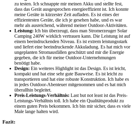
‌zu testen. Ich schnappte mir meinen⁤ Akku und stellte ⁢fest,⁤
dass das Gerät⁣ ausgesprochen energieeffizient‍ ist. Ich⁢ konnte
meine Geräte in kürzester⁤ Zeit aufladen. Es⁣ ist ⁤eines ⁢der
effizientesten Geräte, die‌ ich ⁣je gesehen ⁤habe, und es ⁣war
mehr als ⁣ausreichend, während meiner Outdoor-Aktivitäten.
Leistung:
Ich bin überzeugt,⁢ dass man Stromerzeuger⁤ Solar
Camping 240W⁢ wirklich vertrauen ⁤kann. Die⁤ Leistung ⁣ist auf
einem beeindruckenden‌ Niveau. Es ist ⁤extrem leistungsstark
und liefert eine beeindruckende Akkuladung. ​Es‌ hat ⁢mich vor
ungeplanten Stromausfällen geschützt und mir die Energie
gegeben, die ich für meine​ Outdoor-Unternehmungen
benötigt ‌habe.
Design:
Ein weiteres Highlight ist das Design. Es ⁤ist ⁣leicht,
kompakt⁣ und hat eine sehr gute Bauweise. Es ‌ist leicht zu
transportieren und hat eine robuste Konstruktion. Ich habe es
in jedes Outdoor-Abenteuer ‍mitgenommen und⁢ es hat mich
überallhin begleitet.
Preis-Leistungs-Verhältnis:
Last ⁣but not least ist das ‌Preis-
Leistungs-Verhältnis toll. Ich habe ein‍ Qualitätsprodukt‍ zu
⁤einem guten Preis bekommen. Ich bin mir ‍sicher, dass⁤ es viele
Male lange halten wird.
Fazit: