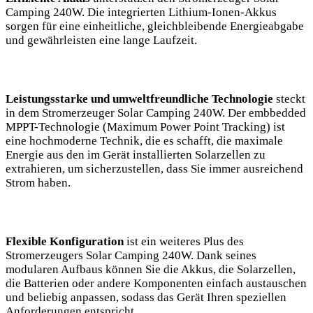
Camping 240W. ​Die⁢ integrierten Lithium-Ionen-Akkus
sorgen für eine ⁣einheitliche, gleichbleibende Energieabgabe
und gewährleisten eine lange Laufzeit.
Leistungsstarke und ⁤umweltfreundliche Technologie
steckt
in dem Stromerzeuger Solar Camping ⁤240W. Der embbedded
MPPT-Technologie​ (Maximum ​Power Point Tracking) ist​
eine hochmoderne Technik,⁣ die es schafft, ‌die maximale
⁤Energie ​aus den im Gerät installierten Solarzellen ⁢zu
extrahieren, um sicherzustellen,⁤ dass ⁤Sie immer ausreichend
Strom haben.⁤
Flexible Konfiguration
ist‌ ein weiteres​ Plus des
Stromerzeugers Solar‍ Camping 240W. Dank⁤ seines
‌modularen Aufbaus können ⁢Sie‌ die Akkus, die‌ Solarzellen,
die‍ Batterien ⁤oder andere Komponenten⁣ einfach⁢ austauschen
‌und⁤ beliebig anpassen, sodass das⁣ Gerät⁣ Ihren ‌speziellen
Anforderungen entspricht.