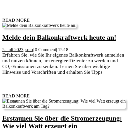
Po
Pla
READ
READ MORE
MORE
Mel
Melde dein Balkonkraftwerk heute an!
dei
5.
soto
5. Juli 2023
|
soto
|
0 Comment
|
15:18
Bal
Juli
Erfahren Sie, wie Sie Ihr eigenes Balkonkraftwerk anmelden
heu
2023
und nutzen können, um energieeffizienter zu werden und
CO₂-Emissionen zu senken. Lernen Sie über wichtige
an!
Hinweise und Vorschriften und erhalten Sie Tipps
READ
READ MORE
MORE
Erstaunen Sie über die Stromerzeugung:
Wie viel Watt erzeugt ein