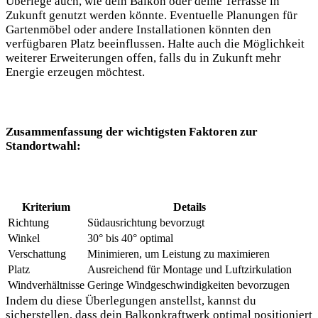
Überlege auch,​ wie dein Balkon⁢ oder deine ⁣Terrasse in
Zukunft genutzt werden könnte. Eventuelle Planungen ​für
Gartenmöbel⁤ oder⁤ andere‍ Installationen könnten den
verfügbaren Platz ‍beeinflussen. Halte ⁢auch die Möglichkeit​
weiterer ⁤Erweiterungen offen, falls du in‌ Zukunft mehr
Energie erzeugen möchtest.
Zusammenfassung der wichtigsten Faktoren zur
‍Standortwahl:
Kriterium
Details
Richtung
Südausrichtung bevorzugt
Winkel
30° ⁢bis 40° optimal
Verschattung
Minimieren, um Leistung zu⁤ maximieren
Platz
Ausreichend‍ für Montage und ⁣Luftzirkulation
Windverhältnisse
Geringe Windgeschwindigkeiten bevorzugen
Indem du⁤ diese Überlegungen anstellst, kannst ​du⁤
sicherstellen, dass dein Balkonkraftwerk optimal positioniert