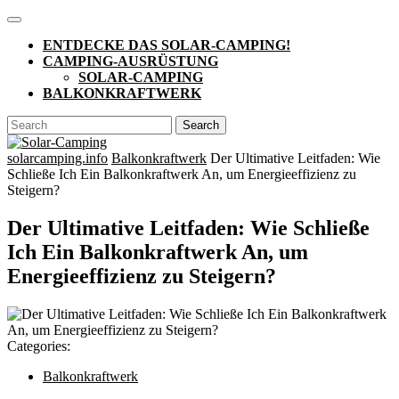
Skip
Open
to
Button
ENTDECKE DAS SOLAR-CAMPING!
content
CAMPING-AUSRÜSTUNG
SOLAR-CAMPING
BALKONKRAFTWERK
CLOSE
Search
BUTTON
for:
solarcamping.info
Balkonkraftwerk
Der Ultimative Leitfaden: Wie
Schließe Ich Ein Balkonkraftwerk An, um Energieeffizienz zu
Steigern?
Der Ultimative Leitfaden: Wie Schließe
Ich Ein Balkonkraftwerk An, um
Energieeffizienz zu Steigern?
Categories:
Balkonkraftwerk