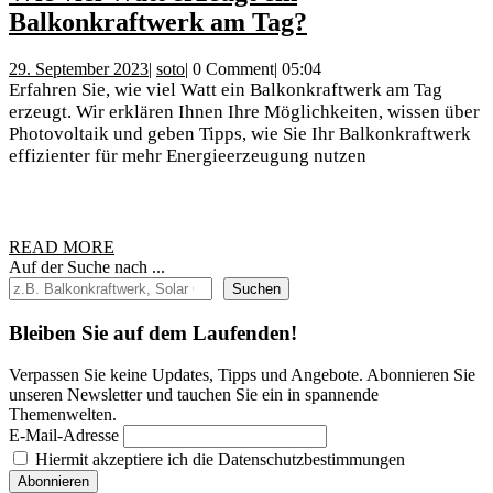
Erstaunen
Balkonkraftwerk am Tag?
Sie
29.
soto
29. September 2023
|
soto
|
0 Comment
|
05:04
über
September
Erfahren Sie, wie viel Watt ein Balkonkraftwerk am Tag
die
2023
erzeugt. Wir erklären Ihnen Ihre Möglichkeiten, wissen über
Photovoltaik und geben Tipps, wie Sie Ihr Balkonkraftwerk
Stromerzeugung
effizienter für mehr Energieerzeugung nutzen
Wie
viel
Watt
READ
READ MORE
erzeugt
MORE
Auf der Suche nach ...
ein
Suchen
Balkonkraftwer
Bleiben Sie auf dem Laufenden!
am
Tag?
Verpassen Sie keine Updates, Tipps und Angebote. Abonnieren Sie
unseren Newsletter und tauchen Sie ein in spannende
Themenwelten.
E-Mail-Adresse
Hiermit akzeptiere ich die Datenschutzbestimmungen