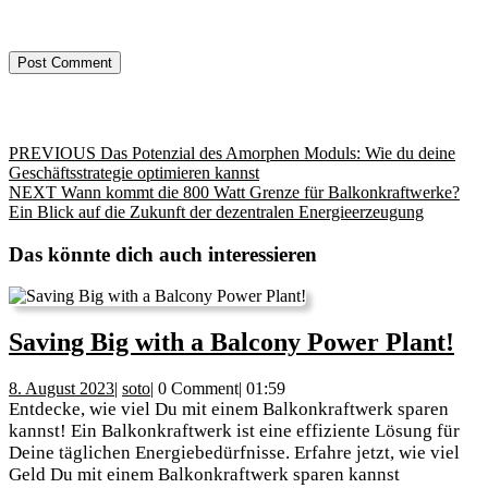
Beitragsnavigation
Previous
PREVIOUS
Das Potenzial des Amorphen Moduls: Wie du deine
post:
Geschäftsstrategie optimieren kannst
Next
NEXT
Wann kommt die 800 Watt Grenze für Balkonkraftwerke?
post:
Ein Blick auf die Zukunft der dezentralen Energieerzeugung
Das könnte dich auch interessieren
Sa
Saving Big with a Balcony Power Plant!
Bi
8.
soto
8. August 2023
|
soto
|
0 Comment
|
01:59
wi
August
Entdecke, wie viel Du mit einem Balkonkraftwerk sparen
a
2023
kannst! Ein Balkonkraftwerk ist eine effiziente Lösung für
Deine täglichen Energiebedürfnisse. Erfahre jetzt, wie viel
Ba
Geld Du mit einem Balkonkraftwerk sparen kannst