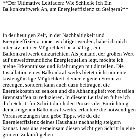
**Der Ultimative Leitfaden: Wie⁤ Schließe Ich ⁢Ein⁢
Balkonkraftwerk ‌An, um ⁤Energieeffizienz zu Steigern?**
In der heutigen Zeit,⁢ in der Nachhaltigkeit und
Energieeffizienz immer ⁢wichtiger werden, habe ich mich
intensiv mit ⁣der Möglichkeit beschäftigt, ein
Balkonkraftwerk einzurichten. Als jemand, der großen Wert
auf umweltfreundliche​ Energiequellen legt,‍ möchte ich
⁢meine Erkenntnisse ‍und Erfahrungen mit dir teilen. Die
Installation eines⁣ Balkonkraftwerks ​bietet nicht nur eine
kostengünstige Möglichkeit, deinen eigenen Strom zu
erzeugen, sondern kann auch dazu beitragen, die
⁣Energiekosten zu senken und die‌ Abhängigkeit von fossilen
Brennstoffen zu reduzieren. ⁤In⁤ diesem Leitfaden ⁣führe ich
⁤dich Schritt⁢ für‌ Schritt​ durch den Prozess der Einrichtung‌
deines eigenen Balkonkraftwerks, erläutere die ⁤notwendigen
Voraussetzungen⁣ und gebe Tipps,⁣ wie ⁤du die
Energieeffizienz deines Haushalts nachhaltig steigern
⁣kannst. Lass uns gemeinsam diesen wichtigen Schritt ‌in⁤ eine
grünere Zukunft gehen!