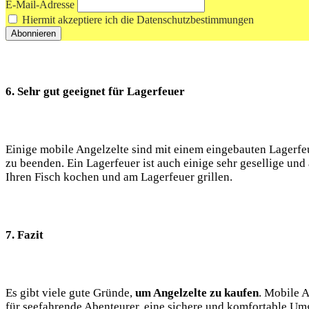
E-Mail-Adresse
Hiermit akzeptiere ich die Datenschutzbestimmungen
6.⁤ Sehr gut geeignet für Lagerfeuer
Einige mobile Angelzelte sind mit einem eingebauten Lagerfeue
zu beenden. Ein Lagerfeuer ist auch einige sehr gesellige un
Ihren Fisch kochen‍ und am Lagerfeuer grillen.
7.‍ Fazit
Es gibt viele gute Gründe,
um Angelzelte zu kaufen
. ‌Mobile 
für‍ seefahrende Abenteurer, eine sichere und komfortable Um