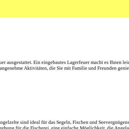
r ‍ausgestattet. Ein eingebautes Lagerfeuer macht es Ihnen lei
d angenehme Aktivitäten, die Sie mit Familie und Freunden gen
Angelzelte sind ideal für das Segeln, Fischen und Seevergnügens.
gebung für die Fischerei, eine einfache Möglichkeit, die Ange