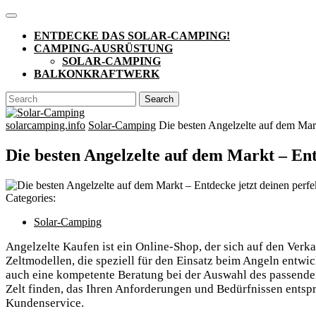
Skip
Open
to
Button
ENTDECKE DAS SOLAR-CAMPING!
content
CAMPING-AUSRÜSTUNG
SOLAR-CAMPING
BALKONKRAFTWERK
CLOSE
Search
BUTTON
for:
solarcamping.info
Solar-Camping
Die besten Angelzelte auf dem Mark
Die besten Angelzelte auf dem Markt – Ent
Categories:
Solar-Camping
Angelzelte Kaufen ist ein Online-Shop, der sich auf den Verk
Zeltmodellen, die speziell für den Einsatz beim Angeln entwi
auch eine kompetente Beratung bei der Auswahl des passenden Z
Zelt finden, das Ihren Anforderungen und Bedürfnissen entspri
Kundenservice.