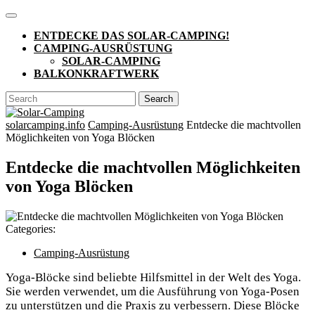
Skip
Open
to
Button
ENTDECKE DAS SOLAR-CAMPING!
content
CAMPING-AUSRÜSTUNG
SOLAR-CAMPING
BALKONKRAFTWERK
CLOSE
Search
BUTTON
for:
solarcamping.info
Camping-Ausrüstung
Entdecke die machtvollen
Möglichkeiten von Yoga Blöcken
Entdecke die machtvollen Möglichkeiten
von Yoga Blöcken
Categories:
Camping-Ausrüstung
Yoga-Blöcke sind beliebte Hilfsmittel in der Welt des Yoga.
Sie werden verwendet, um die Ausführung von Yoga-Posen
zu unterstützen und die Praxis zu verbessern. Diese Blöcke