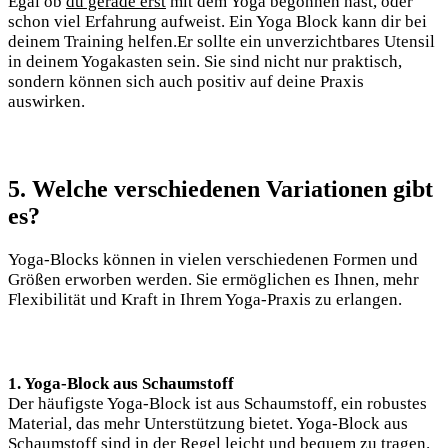
Egal ob
du ⁣gerade erst
mit dem ​Yoga ‍begonnen hast, oder
schon viel Erfahrung aufweist. Ein ​Yoga Block kann⁤ dir bei
deinem Training helfen.Er ‍sollte ein unverzichtbares Utensil
in deinem Yogakasten sein. ‍Sie ‍sind nicht nur praktisch,
sondern können sich auch positiv auf deine‌ Praxis
auswirken.
5. Welche ⁢verschiedenen Variationen gibt
⁢es?
Yoga-Blocks können in vielen verschiedenen Formen und
Größen erworben werden. Sie‌ ermöglichen es Ihnen, ‌mehr
Flexibilität ‌und Kraft in​ Ihrem Yoga-Praxis zu erlangen.
1. Yoga-Block ‍aus‌ Schaumstoff
Der häufigste Yoga-Block ist aus⁣ Schaumstoff,⁣ ein ​robustes
Material, das ⁣mehr Unterstützung bietet. Yoga-Block aus
Schaumstoff sind in ⁣der​ Regel leicht und bequem zu tragen.