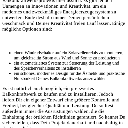
Balkonkraftwerksprojekts unerlässlich. Es gibt jedoch‌
Unmengen an Innovationen ‌und Kreativität,​ um⁣ ein
modernes und zweckmäßiges Energieerzeugersystem zu
entwerfen. Ende deshalb immer Deinen persönlichen
Geschmack und Deiner Kreativität freien Lauf lassen. Einige
mögliche Optionen sind:
einen Windradschalter auf⁣ ein Solarzellenrelais zu montieren,
um‌ gleichzeitig Strom aus Wind und Sonne zu produzieren
ein automatisiertes System zur Steuerung ⁢der Leistung und
des Speicherverhaltens ‌zu installieren
ein⁢ schönes, modernes‌ Design für die Ästhetik und ⁣praktische
Nutzbarkeit Deines ‌Balkonkraftwerks auszuwählen
Es ist natürlich auch möglich, ein preiswertes ​
Balkonkraftwerk⁤ zu kaufen und zu ‍installieren. Jedoch
liefert‍ Dir ein eigener⁢ Entwurf ​eine größere Kontrolle und
Freiheit, bei gleicher Qualität und Leistung. Du solltest⁣
außerdem immer die⁢ Ausrüstungen wählen, die die
Einhaltung‍ der örtlichen Richtlinien⁤ garantiert. So kannst Du
sicherstellen, dass ​Dein Projekt dauerhaft und nachhaltig in