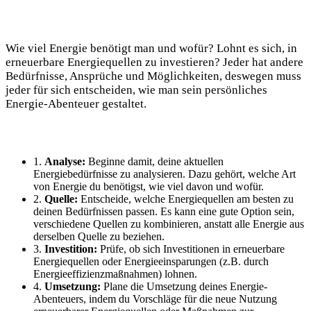
Wie viel Energie ⁢benötigt man und wofür? Lohnt es sich,⁢ in
erneuerbare Energiequellen zu ‍investieren? Jeder hat andere
Bedürfnisse, Ansprüche und‍ Möglichkeiten, deswegen muss
jeder für ​sich entscheiden, wie man sein persönliches
Energie-Abenteuer gestaltet.
1.​
Analyse:
Beginne damit,‍ deine aktuellen
Energiebedürfnisse zu analysieren. Dazu gehört, welche Art
von Energie du ⁣benötigst, wie viel davon und wofür.
2.
Quelle:
Entscheide, welche ⁢Energiequellen am besten⁢ zu⁤
deinen Bedürfnissen passen. Es kann ‍eine gute Option sein,
verschiedene Quellen zu kombinieren, anstatt ⁣alle Energie aus
derselben Quelle zu beziehen.
3.
Investition:
Prüfe, ob ⁣sich Investitionen in erneuerbare
Energiequellen oder⁣ Energieeinsparungen (z.B. durch
Energieeffizienzmaßnahmen) lohnen.
4.
Umsetzung:
Plane die ‍Umsetzung deines⁢ Energie-
Abenteuers, ⁤indem du Vorschläge für die neue Nutzung