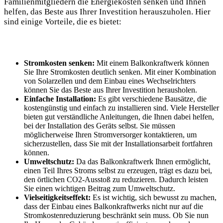
Familienmitgliedern die Energiekosten senken und Ihnen
helfen, das Beste aus‌ Ihrer Investition ‍herauszuholen. Hier
‌sind einige Vorteile, die es bietet:
Stromkosten senken:
Mit einem Balkonkraftwerk können‍
Sie⁣ Ihre Stromkosten deutlich⁢ senken. Mit einer Kombination
von Solarzellen und dem Einbau eines Wechselrichters
können Sie das ​Beste aus ⁣Ihrer‌ Investition herausholen.
Einfache Installation:
Es gibt ‍verschiedene Bausätze, die ​
kostengünstig und einfach zu installieren sind.‌ Viele Hersteller
bieten gut verständliche Anleitungen, die‍ Ihnen ⁣dabei helfen,
bei der Installation des Geräts selbst. ​Sie müssen
möglicherweise Ihren Stromversorger kontaktieren, ‌um
sicherzustellen, ​dass Sie mit der Installationsarbeit fortfahren
können.
Umweltschutz:
Da das​ Balkonkraftwerk Ihnen ermöglicht,
einen Teil Ihres ⁢Stroms selbst ⁤zu erzeugen, trägt es‌ dazu​ bei,
den örtlichen CO2-Ausstoß zu reduzieren. Dadurch⁤ leisten‌
Sie einen wichtigen Beitrag zum Umweltschutz.
Vielseitigkeitseffekt:
‍Es ist wichtig, sich bewusst zu machen,
dass der ⁣Einbau eines Balkonkraftwerks nicht⁤ nur auf‌ die
Stromkostenreduzierung beschränkt sein muss. Ob Sie nun