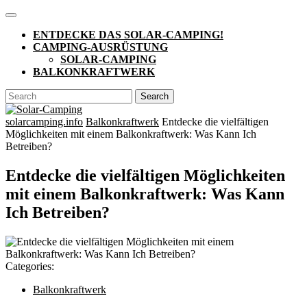
Skip
Open
to
Button
ENTDECKE DAS SOLAR-CAMPING!
content
CAMPING-AUSRÜSTUNG
SOLAR-CAMPING
BALKONKRAFTWERK
CLOSE
Search
BUTTON
for:
solarcamping.info
Balkonkraftwerk
Entdecke die vielfältigen
Möglichkeiten mit einem Balkonkraftwerk: Was Kann Ich
Betreiben?
Entdecke die vielfältigen Möglichkeiten
mit einem Balkonkraftwerk: Was Kann
Ich Betreiben?
Categories:
Balkonkraftwerk