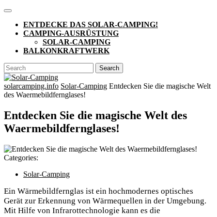
Skip
Open
to
Button
ENTDECKE DAS SOLAR-CAMPING!
content
CAMPING-AUSRÜSTUNG
SOLAR-CAMPING
BALKONKRAFTWERK
CLOSE
Search
BUTTON
for:
solarcamping.info
Solar-Camping
Entdecken Sie die magische Welt
des Waermebildfernglases!
Entdecken Sie die magische Welt des
Waermebildfernglases!
Categories:
Solar-Camping
Ein Wärmebildfernglas ist ein hochmodernes optisches
Gerät zur Erkennung von Wärmequellen in der Umgebung.
Mit Hilfe von Infrarottechnologie kann es die