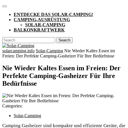
Skip
Open
to
Button
ENTDECKE DAS SOLAR-CAMPING!
content
CAMPING-AUSRÜSTUNG
SOLAR-CAMPING
BALKONKRAFTWERK
CLOSE
Search
BUTTON
for:
solarcamping.info
Solar-Camping
Nie Wieder Kaltes Essen im
Freien: Der Perfekte Camping-Gasheizer Für Ihre Bedürfnisse
Nie Wieder Kaltes Essen im Freien: Der
Perfekte Camping-Gasheizer Für Ihre
Bedürfnisse
Categories:
Solar-Camping
Camping Gasheizer sind kompakte und effiziente Geräte, die