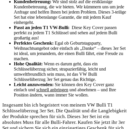
Kundenbetreuung:
Wir sind stolz auf die⁣ erstklassige‌
Kundenbetreuung, die wir bieten. Wir kümmern ‍uns um jede ​
Anfrage und helfen Ihnen‌ bei ‍jedem Problem. ​Dieses 3-teilige
Set hat eine lebenslange‍ Garantie, die mit jedem Kauf
einhergeht.
Passt an jeden T1 VW-Bulli:
‍ Diese Key Cover passen
perfekt zu jedem T1 Schlüssel⁤ und sehen auf​ jedem‌ Bulli
großartig aus!
Perfektes Geschenk:
Egal‌ ob‌ Geburtstagsparty,
‌Weihnachtsangebot oder ⁢einfach als „Danke“ – dieses 3er Set‍
ist ideal, ‍um jemandem, der einen Bulli fährt, ⁣eine Freude⁢ zu​
machen.
Hohe Qualität:
Wenn es darum geht, dass ein
Schlüsselüberzug sicher, strapazierfähig, leicht und​
umweltfreundlich ‌sein muss, ⁢ist das VW Bulli⁣
Schlüsselüberzug 3er ⁤Set ⁣genau das Richtige.
Leicht anzuwenden:
Sie ⁢können ‌den Key Cover ganz
‌einfach und
schnell ‌anbringen
und abnehmen⁢ – und Ihre
Position ändern, wann immer Sie wollen.‌
Insgesamt bin ich begeistert von‌ meinem VW ⁤Bulli T1
⁣Schlüsselüberzug 3er Set. Die‌ Qualität ⁣und​ die Langlebigkeit⁤
der Produkte sprechen ⁣für sich.⁢ Dieses⁢ 3er Set ist ein
‍absolutes Muss für ⁢alle Bulli-Fahrer. Kaufen Sie jetzt ihr⁣ 3er‍
Set und ‌sichern ⁤Sie sich ein einzigartiges Geschenk für sich