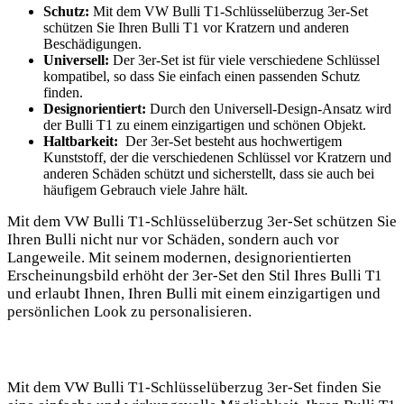
Schutz:
​Mit dem ⁣VW Bulli T1-Schlüsselüberzug 3er-Set
⁤schützen Sie ​Ihren Bulli T1 vor ‌Kratzern und‌ anderen
‍Beschädigungen.
Universell:
Der 3er-Set ist für ‌viele verschiedene Schlüssel
‍kompatibel, so​ dass Sie ⁢einfach einen⁣ passenden⁤ Schutz
⁤finden.
Designorientiert:
⁣Durch den Universell-Design-Ansatz wird
der⁤ Bulli T1 zu einem einzigartigen und schönen Objekt.
Haltbarkeit:
⁣ Der 3er-Set besteht ‍aus‌ hochwertigem
Kunststoff, der ⁤die⁤ verschiedenen Schlüssel vor Kratzern und ​
anderen Schäden schützt und sicherstellt, dass sie auch bei
häufigem Gebrauch viele Jahre hält.
Mit‍ dem VW Bulli ⁤T1-Schlüsselüberzug⁣ 3er-Set schützen Sie​
Ihren Bulli⁤ nicht‍ nur vor ⁣Schäden, sondern auch vor
Langeweile. Mit ⁤seinem⁤ modernen, designorientierten⁤
Erscheinungsbild erhöht der ‍3er-Set den Stil Ihres Bulli T1
und erlaubt⁢ Ihnen, ‌Ihren Bulli mit einem einzigartigen und
persönlichen⁣ Look zu personalisieren.
Mit dem‌ VW ‌Bulli T1-Schlüsselüberzug 3er-Set finden ⁢Sie