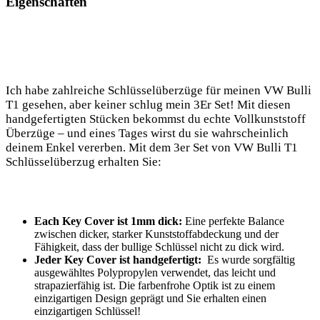
‍Eigenschaften
Ich habe zahlreiche Schlüsselüberzüge⁣ für meinen ⁢VW Bulli
T1 gesehen, aber⁣ keiner​ schlug‍ mein 3Er‌ Set! Mit diesen‍
handgefertigten ⁢Stücken bekommst du echte Vollkunststoff⁣
Überzüge ⁣–‌ und eines Tages⁢ wirst du sie⁤ wahrscheinlich
⁢deinem Enkel ‌vererben. ‍Mit dem 3er Set​ von VW Bulli‌ T1‌
Schlüsselüberzug erhalten Sie:
Each​ Key Cover ist 1mm dick:
Eine perfekte Balance
zwischen dicker, starker⁢ Kunststoffabdeckung und der⁢
Fähigkeit, dass der​ bullige Schlüssel​ nicht zu dick wird.
Jeder⁣ Key⁤ Cover ist handgefertigt:
‍ Es wurde ‍sorgfältig‍
ausgewähltes Polypropylen verwendet, das leicht und
strapazierfähig ⁣ist. Die farbenfrohe Optik ist ⁤zu einem
einzigartigen Design ⁣geprägt und Sie⁤ erhalten einen
einzigartigen Schlüssel!