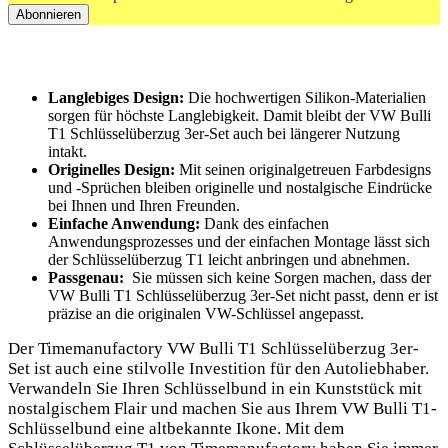
Langlebiges ​Design:
Die ⁣hochwertigen⁣ Silikon-Materialien
sorgen für höchste Langlebigkeit. Damit bleibt ‌der VW Bulli‌
T1 ​Schlüsselüberzug ⁣3er-Set auch ​bei längerer⁤ Nutzung
intakt.
Originelles ​Design:
Mit⁤ seinen ‍originalgetreuen Farbdesigns
‍und -Sprüchen bleiben originelle und nostalgische ⁤Eindrücke
‌bei Ihnen‍ und Ihren Freunden.
Einfache Anwendung:
Dank des‍ einfachen
Anwendungsprozesses ‍und der einfachen Montage lässt⁤ sich
der Schlüsselüberzug T1 ⁤leicht anbringen und abnehmen.
Passgenau: ⁣
Sie ​müssen sich‍ keine Sorgen machen, dass der
VW Bulli​ T1 Schlüsselüberzug​ 3er-Set‌ nicht passt, denn‌ er ​ist
präzise an die originalen VW-Schlüssel angepasst.
Der Timemanufactory VW Bulli T1 Schlüsselüberzug 3er-
Set ⁤ist auch eine ⁤stilvolle Investition für‌ den Autoliebhaber.
Verwandeln ​Sie Ihren Schlüsselbund in⁤ ein ‌Kunststück‌ mit‍
nostalgischem⁤ Flair und​ machen‍ Sie ​aus Ihrem VW​ Bulli T1-
Schlüsselbund eine altbekannte Ikone. Mit dem