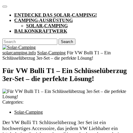
Skip
Open
to
Button
ENTDECKE DAS SOLAR-CAMPING!
content
CAMPING-AUSRÜSTUNG
SOLAR-CAMPING
BALKONKRAFTWERK
CLOSE
Search
BUTTON
for:
solarcamping.info
Solar-Camping
Für VW Bulli T1 – Ein
Schlüsselüberzug 3er-Set – die perfekte Lösung!
Für VW Bulli T1 – Ein Schlüsselüberzug
3er-Set – die perfekte Lösung!
Categories:
Solar-Camping
Der VW Bulli T1 Schlüsselüberzug 3er Set ist ein
hochwertiges Accessoire, das jedem VW Liebhaber ein