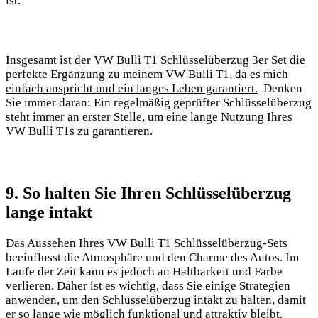
ist.
Insgesamt ist‍ der VW Bulli T1 Schlüsselüberzug⁣ 3er Set⁣ die
perfekte‌ Ergänzung ⁤zu ‌meinem VW⁤ Bulli T1, da​ es mich
einfach⁤ anspricht ​und ein langes Leben garantiert.
​ Denken
Sie immer daran: Ein regelmäßig geprüfter Schlüsselüberzug
steht⁤ immer ‌an erster Stelle, um ‌eine ‍lange Nutzung Ihres
VW Bulli T1s zu ‍garantieren.
9. So halten⁢ Sie⁢ Ihren Schlüsselüberzug
‌lange intakt
Das Aussehen Ihres VW Bulli T1 ​Schlüsselüberzug-Sets
beeinflusst‍ die ⁣Atmosphäre und ​den⁤ Charme des Autos. Im
Laufe der Zeit kann es jedoch an Haltbarkeit und⁢ Farbe‍
verlieren. Daher ist es​ wichtig, ⁢dass Sie einige Strategien
⁢anwenden, um den Schlüsselüberzug ‌intakt ⁢zu halten,​ damit
er so lange wie möglich ‌funktional ​und attraktiv bleibt.​