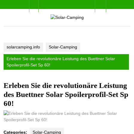
Skip
Open
to
content
Button
solarcamping.info
Solar-Camping
Erleben Sie die revolutionäre Leistung des Buettner Solar
Spoilerprofil-Set Sp 60!
Erleben Sie die revolutionäre Leistung
des Buettner Solar Spoilerprofil-Set Sp
60!
Categories:
Solar-Camping